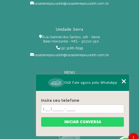
casaderepousobh@casaderepousobh.com.br
Unidade Serra
Rua Gabriel dos Santos, 118 - Serra
Belo Horizonte - MG - 30210-510
(31) 3166-6199
casaderepousobh@casaderepousobh.com.br
MENU
Home
Olá! Fale agora pelo WhatsApp
Institucional
Estrutura
Insira seu telefone
Serviços Especiais
Blog
Residência
INICIAR CONVERSA
Contato
Categorias
1