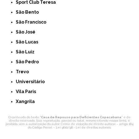
Sport Club Teresa
São Bento
São Francisco
São José
São Lucas
São Luiz
São Pedro
Trevo
Universitário
Vila Paris
Xangrila
O conteúdo do texto "
Casa de Repouso para Deficientes Copacabana
" é de
direito reservado. Sua reprodução, parcial ou total, mesmo citando nossos links, é
proibida sem a autorização do autor. Crime de violação de direito autoral – artigo 184
do Código Penal –
Lei 9610/98 - Lei de direitos autorais
.