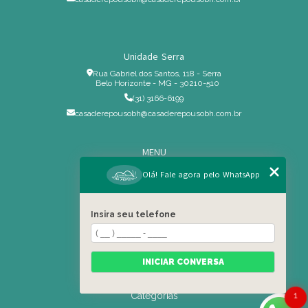
Unidade Serra
Rua Gabriel dos Santos, 118 - Serra
Belo Horizonte - MG - 30210-510
(31) 3166-6199
casaderepousobh@casaderepousobh.com.br
MENU
Home
Olá! Fale agora pelo WhatsApp
Institucional
Estrutura
Insira seu telefone
Serviços Especiais
Blog
Residência
INICIAR CONVERSA
Contato
Categorias
1