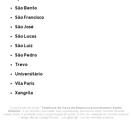
São Bento
São Francisco
São José
São Lucas
São Luiz
São Pedro
Trevo
Universitário
Vila Paris
Xangrila
O conteúdo do texto "
Telefone de Casa de Repouso para Homens Santo
Antônio
" é de direito reservado. Sua reprodução, parcial ou total, mesmo citando
nossos links, é proibida sem a autorização do autor. Crime de violação de direito autoral
– artigo 184 do Código Penal –
Lei 9610/98 - Lei de direitos autorais
.