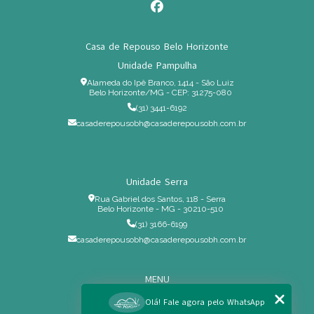
Casa de Repouso Belo Horizonte
Unidade Pampulha
Alameda do Ipê Branco, 1414 - São Luiz
Belo Horizonte/MG - CEP: 31275-080
(31) 3441-6192
casaderepousobh@casaderepousobh.com.br
Unidade Serra
Rua Gabriel dos Santos, 118 - Serra
Belo Horizonte - MG - 30210-510
(31) 3166-6199
casaderepousobh@casaderepousobh.com.br
MENU
Home
Olá! Fale agora pelo WhatsApp