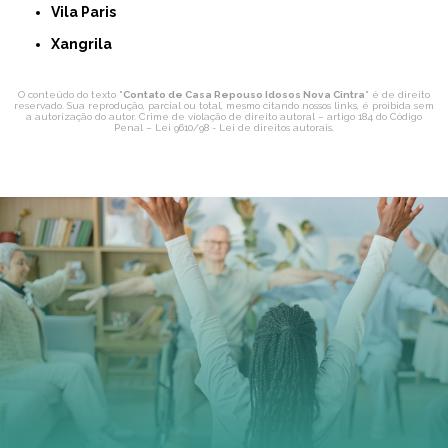
Vila Paris
Xangrila
O conteúdo do texto "
Contato de Casa Repouso Idosos Nova Cintra
" é de direito
reservado. Sua reprodução, parcial ou total, mesmo citando nossos links, é proibida sem
a autorização do autor. Crime de violação de direito autoral – artigo 184 do Código
Penal –
Lei 9610/98 - Lei de direitos autorais
.