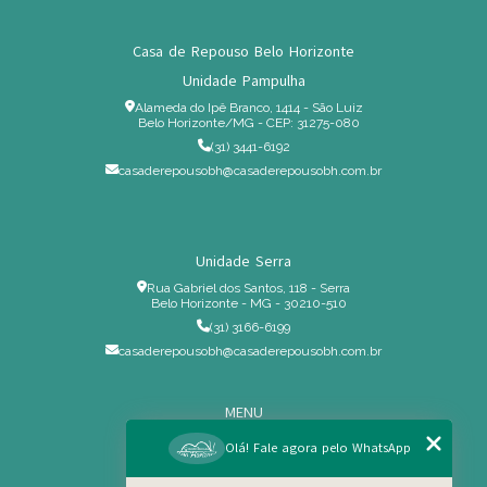
Casa de Repouso Belo Horizonte
Unidade Pampulha
Alameda do Ipê Branco, 1414 - São Luiz
Belo Horizonte/MG - CEP: 31275-080
(31) 3441-6192
casaderepousobh@casaderepousobh.com.br
Unidade Serra
Rua Gabriel dos Santos, 118 - Serra
Belo Horizonte - MG - 30210-510
(31) 3166-6199
casaderepousobh@casaderepousobh.com.br
MENU
Home
Olá! Fale agora pelo WhatsApp
Institucional