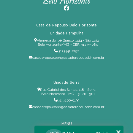
Casa de Repouso Belo Horizonte
Unidade Pampulha
Alameda do Ipê Branco, 1414 - São Luiz
Belo Horizonte/MG - CEP: 31275-080
(31) 3441-6192
casaderepousobh@casaderepousobh.com.br
Unidade Serra
Rua Gabriel dos Santos, 118 - Serra
Belo Horizonte - MG - 30210-510
(31) 3166-6199
casaderepousobh@casaderepousobh.com.br
MENU
Home