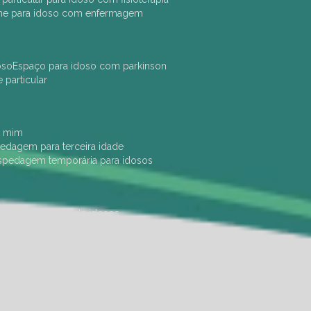
che para idoso com enfermagem
oso
espaço para idoso com parkinson
e particular
e mim
pedagem para terceira idade
ospedagem temporária para idosos
dade física
hotel de idosos
ulha
ilpi para idosos
instituição de idosos
 permanência de idosos