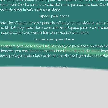
idoso diária
creche para terceira idade
creche para pessoa idosa
cre
 com atividade física
creche para idoso
espaço para idosos
 para idoso
espaço de lazer para idoso
espaço de convivência para id
eira idade
espaço para idoso com alzheimer
espaço para terceira idad
o para terceira idade com enfermagem
espaço para idoso
hospedagem para idosos
ospedagem para idoso Pampulha
hospedagem para idoso próximo d
hospedagem para idoso com alzheimer
hospedagem de idoso
hos
os
hospedagem para idoso perto de mim
hospedagem de idosos
h
hotel para idosos
 idoso Pampulha
hotel para idoso próximo
hotel para idoso com debili
a para terceira idade
hotel para terceira idade
hotel para idoso
instituições de longa permanência para idosos
Região Centro Sul
instituição de longa permanência para idosos Pamp
i asilo
instituição longa permanência para idosos
instituições de longa