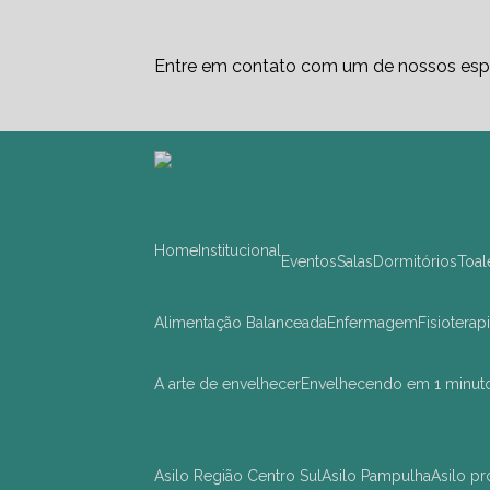
Entre em contato com um de nossos espe
Home
Institucional
Eventos
Salas
Dormitórios
Toa
Alimentação Balanceada
Enfermagem
Fisioterap
A arte de envelhecer
Envelhecendo em 1 minut
asilo Região Centro Sul
asilo Pampulha
asilo 