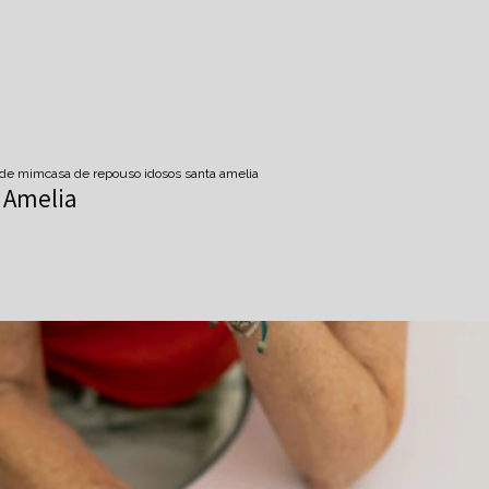
o de mim
casa de repouso idosos santa amelia
 Amelia