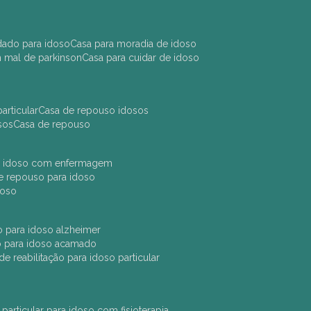
idado para idoso
casa para moradia de idoso
m mal de parkinson
casa para cuidar de idoso
articular
casa de repouso idosos
sos
casa de repouso
ara idoso com enfermagem
 de repouso para idoso
idoso
ção para idoso alzheimer
ão para idoso acamado
a de reabilitação para idoso particular
 particular para idoso com fisioterapia