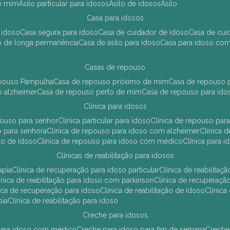
de mim
asilo particular para idosos
asilo de idosos
asilo
casa para idosos
 idoso
casa segura para idoso
casa de cuidador de idoso
casa de cu
so de longa permanência
casa de asilo para idoso
casa para idoso co
casas de repouso
epouso Pampulha
casa de repouso próximo de mim
casa de repouso p
o alzheimer
casa de repouso perto de mim
casa de repouso para ido
clínica para idosos
epouso para senhor
clínica particular para idoso
clínica de repouso p
so para senhora
clínica de repouso para idoso com alzheimer
clínica
uso de idoso
clínica de repouso para idoso com médico
clínica para 
clínicas de reabilitação para idosos
apia
clínica de recuperação para idoso particular
clínica de reabilita
clínica de reabilitação para idoso com parkinson
clínica de recuperaç
ínica de recuperação para idoso
clínica de reabilitação de idoso
clínic
pia
clínica de reabilitação para idoso
creche para idosos
r para idoso com médico
creche para idoso para fim de semana
creche