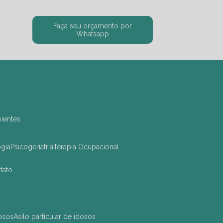
Faça seu orçamento por
Whatsapp
bientes
ogia
Psicogeriatria
Terapia Ocupacional
ntato
dosos
asilo particular de idosos