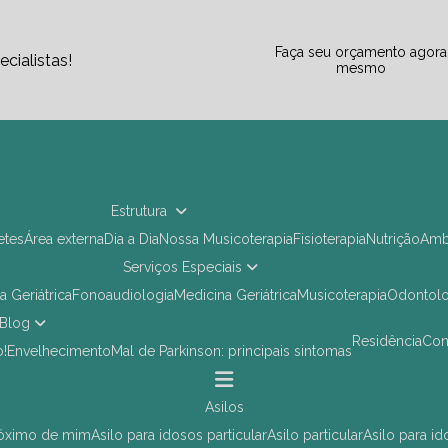
Faça seu orçamento agora
cialistas!
mesmo
Estrutura
letes
Área externa
Dia a Dia
Nossa Musicoterapia
Fisioterapia
Nutrição
Am
Serviços Especiais
ia Geriátrica
Fonoaudiologia
Medicina Geriátrica
Musicoterapia
Odontol
Blog
Residência
Co
o!
Envelhecimento
Mal de Parkinson: principais sintomas
asilos
próximo de mim
asilo para idosos particular
asilo particular
asilo para i