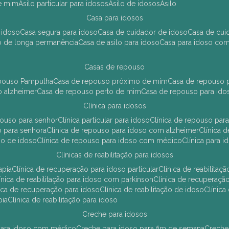
de mim
asilo particular para idosos
asilo de idosos
asilo
casa para idosos
 idoso
casa segura para idoso
casa de cuidador de idoso
casa de cu
so de longa permanência
casa de asilo para idoso
casa para idoso co
casas de repouso
epouso Pampulha
casa de repouso próximo de mim
casa de repouso p
o alzheimer
casa de repouso perto de mim
casa de repouso para ido
clínica para idosos
epouso para senhor
clínica particular para idoso
clínica de repouso p
so para senhora
clínica de repouso para idoso com alzheimer
clínica
uso de idoso
clínica de repouso para idoso com médico
clínica para 
clínicas de reabilitação para idosos
apia
clínica de recuperação para idoso particular
clínica de reabilita
clínica de reabilitação para idoso com parkinson
clínica de recuperaç
ínica de recuperação para idoso
clínica de reabilitação de idoso
clínic
pia
clínica de reabilitação para idoso
creche para idosos
r para idoso com médico
creche para idoso para fim de semana
creche