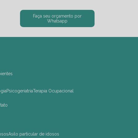
Faça seu orçamento por
Whatsapp
bientes
ogia
Psicogeriatria
Terapia Ocupacional
ntato
dosos
asilo particular de idosos