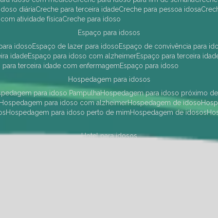
idoso diária
creche para terceira idade
creche para pessoa idosa
cre
 com atividade física
creche para idoso
espaço para idosos
 para idoso
espaço de lazer para idoso
espaço de convivência para id
eira idade
espaço para idoso com alzheimer
espaço para terceira idad
o para terceira idade com enfermagem
espaço para idoso
hospedagem para idosos
ospedagem para idoso Pampulha
hospedagem para idoso próximo d
hospedagem para idoso com alzheimer
hospedagem de idoso
hos
os
hospedagem para idoso perto de mim
hospedagem de idosos
h
hotel para idosos
 idoso Pampulha
hotel para idoso próximo
hotel para idoso com debili
a para terceira idade
hotel para terceira idade
hotel para idoso
instituições de longa permanência para idosos
Região Centro Sul
instituição de longa permanência para idosos Pamp
i asilo
instituição longa permanência para idosos
instituições de longa