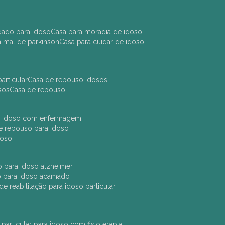
idado para idoso
casa para moradia de idoso
m mal de parkinson
casa para cuidar de idoso
articular
casa de repouso idosos
sos
casa de repouso
ara idoso com enfermagem
 de repouso para idoso
idoso
ção para idoso alzheimer
ão para idoso acamado
a de reabilitação para idoso particular
 particular para idoso com fisioterapia