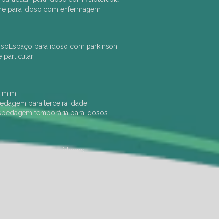
che para idoso com enfermagem
oso
espaço para idoso com parkinson
e particular
e mim
pedagem para terceira idade
ospedagem temporária para idosos
dade física
hotel de idosos
ulha
ilpi para idosos
instituição de idosos
 permanência de idosos