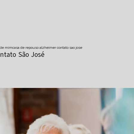
o de mim
casa de repouso alzheimer contato sao jose
ntato São José