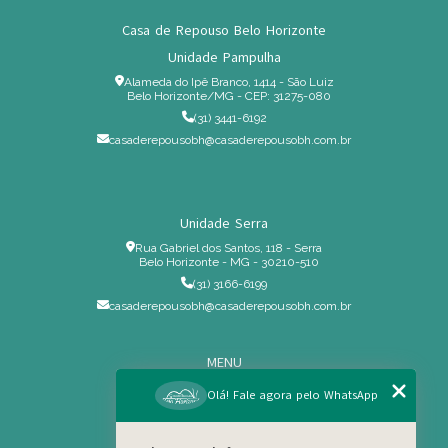
Casa de Repouso Belo Horizonte
Unidade Pampulha
Alameda do Ipê Branco, 1414 - São Luiz
Belo Horizonte/MG - CEP: 31275-080
(31) 3441-6192
casaderepousobh@casaderepousobh.com.br
Unidade Serra
Rua Gabriel dos Santos, 118 - Serra
Belo Horizonte - MG - 30210-510
(31) 3166-6199
casaderepousobh@casaderepousobh.com.br
MENU
Home
Olá! Fale agora pelo WhatsApp
Institucional
Estrutura