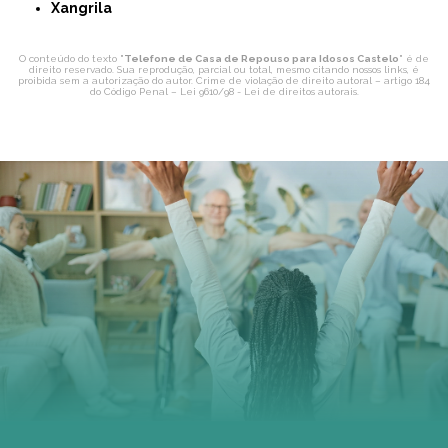
Xangrila
O conteúdo do texto "
Telefone de Casa de Repouso para Idosos Castelo
" é de
direito reservado. Sua reprodução, parcial ou total, mesmo citando nossos links, é
proibida sem a autorização do autor. Crime de violação de direito autoral – artigo 184
do Código Penal –
Lei 9610/98 - Lei de direitos autorais
.