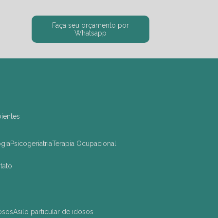
Faça seu orçamento por
Whatsapp
bientes
ogia
Psicogeriatria
Terapia Ocupacional
ntato
dosos
asilo particular de idosos