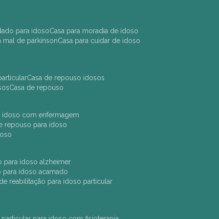
idado para idoso
casa para moradia de idoso
m mal de parkinson
casa para cuidar de idoso
articular
casa de repouso idosos
sos
casa de repouso
ara idoso com enfermagem
 de repouso para idoso
idoso
ção para idoso alzheimer
ão para idoso acamado
a de reabilitação para idoso particular
 particular para idoso com fisioterapia