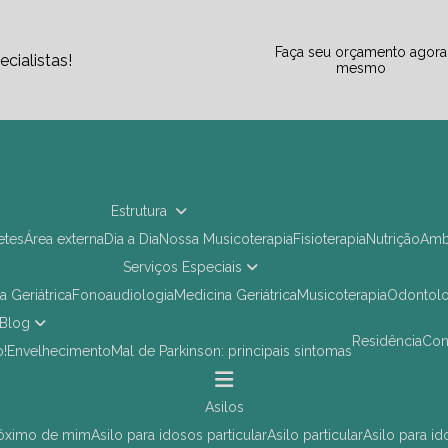
Faça seu orçamento agora
cialistas!
mesmo
Estrutura
letes
Área externa
Dia a Dia
Nossa Musicoterapia
Fisioterapia
Nutrição
Am
Serviços Especiais
ia Geriátrica
Fonoaudiologia
Medicina Geriátrica
Musicoterapia
Odontol
Blog
Residência
Co
o!
Envelhecimento
Mal de Parkinson: principais sintomas
asilos
próximo de mim
asilo para idosos particular
asilo particular
asilo para i