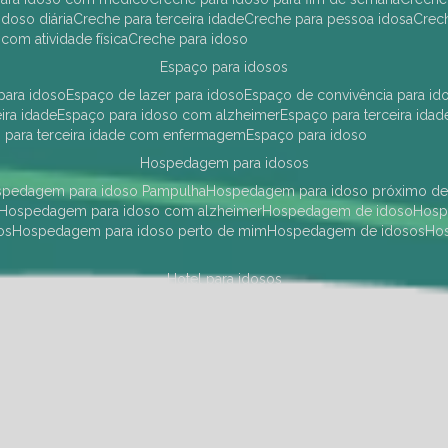
idoso diária
creche para terceira idade
creche para pessoa idosa
cre
 com atividade física
creche para idoso
espaço para idosos
 para idoso
espaço de lazer para idoso
espaço de convivência para id
eira idade
espaço para idoso com alzheimer
espaço para terceira idad
o para terceira idade com enfermagem
espaço para idoso
hospedagem para idosos
ospedagem para idoso Pampulha
hospedagem para idoso próximo d
hospedagem para idoso com alzheimer
hospedagem de idoso
hos
os
hospedagem para idoso perto de mim
hospedagem de idosos
h
hotel para idosos
 idoso Pampulha
hotel para idoso próximo
hotel para idoso com debili
a para terceira idade
hotel para terceira idade
hotel para idoso
instituições de longa permanência para idosos
Região Centro Sul
instituição de longa permanência para idosos Pamp
i asilo
instituição longa permanência para idosos
instituições de longa