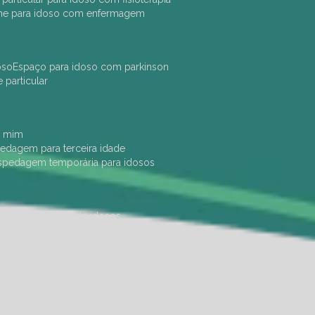
che para idoso com enfermagem
oso
espaço para idoso com parkinson
e particular
e mim
pedagem para terceira idade
ospedagem temporária para idosos
dade física
hotel de idosos
ulha
ilpi para idosos
instituição de idosos
 permanência de idosos