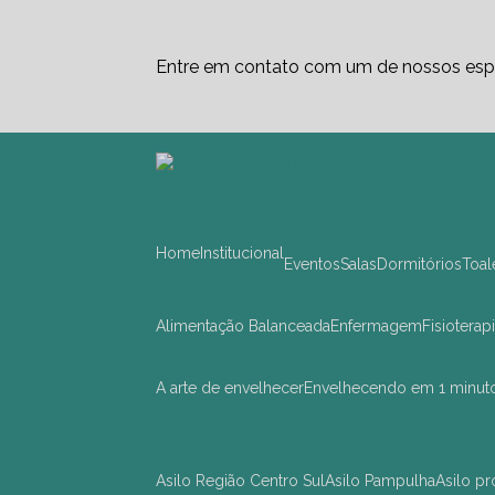
Entre em contato com um de nossos espe
Home
Institucional
Eventos
Salas
Dormitórios
Toa
Alimentação Balanceada
Enfermagem
Fisioterap
A arte de envelhecer
Envelhecendo em 1 minut
asilo Região Centro Sul
asilo Pampulha
asilo 