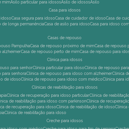
de mim
asilo particular para idosos
asilo de idosos
asilo
casa para idosos
 idoso
casa segura para idoso
casa de cuidador de idoso
casa de cu
so de longa permanência
casa de asilo para idoso
casa para idoso co
casas de repouso
epouso Pampulha
casa de repouso próximo de mim
casa de repouso p
o alzheimer
casa de repouso perto de mim
casa de repouso para ido
clínica para idosos
epouso para senhor
clínica particular para idoso
clínica de repouso p
so para senhora
clínica de repouso para idoso com alzheimer
clínica
uso de idoso
clínica de repouso para idoso com médico
clínica para 
clínicas de reabilitação para idosos
apia
clínica de recuperação para idoso particular
clínica de reabilita
clínica de reabilitação para idoso com parkinson
clínica de recuperaç
ínica de recuperação para idoso
clínica de reabilitação de idoso
clínic
pia
clínica de reabilitação para idoso
creche para idosos
r para idoso com médico
creche para idoso para fim de semana
creche