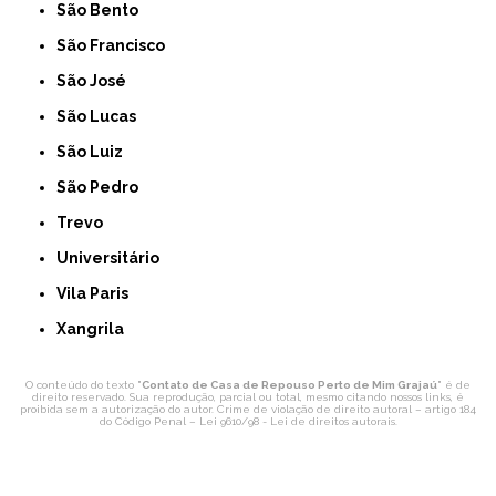
São Bento
São Francisco
São José
São Lucas
São Luiz
São Pedro
Trevo
Universitário
Vila Paris
Xangrila
O conteúdo do texto "
Contato de Casa de Repouso Perto de Mim Grajaú
" é de
direito reservado. Sua reprodução, parcial ou total, mesmo citando nossos links, é
proibida sem a autorização do autor. Crime de violação de direito autoral – artigo 184
do Código Penal –
Lei 9610/98 - Lei de direitos autorais
.