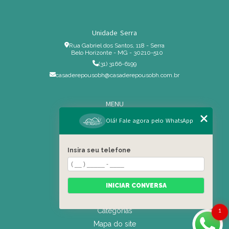
Unidade Serra
Rua Gabriel dos Santos, 118 - Serra
Belo Horizonte - MG - 30210-510
(31) 3166-6199
casaderepousobh@casaderepousobh.com.br
MENU
Home
Olá! Fale agora pelo WhatsApp
Institucional
Estrutura
Insira seu telefone
Serviços Especiais
Blog
Residência
INICIAR CONVERSA
Contato
Categorias
1
Mapa do site