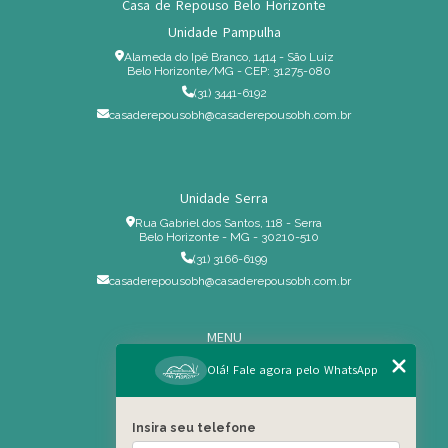
Casa de Repouso Belo Horizonte
Unidade Pampulha
Alameda do Ipê Branco, 1414 - São Luiz
Belo Horizonte/MG - CEP: 31275-080
(31) 3441-6192
casaderepousobh@casaderepousobh.com.br
Unidade Serra
Rua Gabriel dos Santos, 118 - Serra
Belo Horizonte - MG - 30210-510
(31) 3166-6199
casaderepousobh@casaderepousobh.com.br
MENU
Home
Olá! Fale agora pelo WhatsApp
Institucional
Estrutura
Insira seu telefone
Serviços Especiais