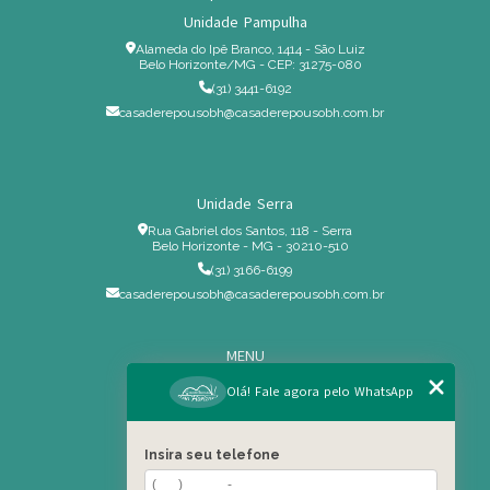
Unidade Pampulha
Alameda do Ipê Branco, 1414 - São Luiz
Belo Horizonte/MG - CEP: 31275-080
(31) 3441-6192
casaderepousobh@casaderepousobh.com.br
Unidade Serra
Rua Gabriel dos Santos, 118 - Serra
Belo Horizonte - MG - 30210-510
(31) 3166-6199
casaderepousobh@casaderepousobh.com.br
MENU
Home
Olá! Fale agora pelo WhatsApp
Institucional
Estrutura
Insira seu telefone
Serviços Especiais