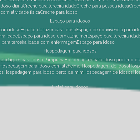
idoso diária
creche para terceira idade
creche para pessoa idosa
cre
 com atividade física
creche para idoso
espaço para idosos
 para idoso
espaço de lazer para idoso
espaço de convivência para id
eira idade
espaço para idoso com alzheimer
espaço para terceira idad
o para terceira idade com enfermagem
espaço para idoso
hospedagem para idosos
ospedagem para idoso Pampulha
hospedagem para idoso próximo d
hospedagem para idoso com alzheimer
hospedagem de idoso
hos
os
hospedagem para idoso perto de mim
hospedagem de idosos
h
hotel para idosos
 idoso Pampulha
hotel para idoso próximo
hotel para idoso com debili
a para terceira idade
hotel para terceira idade
hotel para idoso
instituições de longa permanência para idosos
Região Centro Sul
instituição de longa permanência para idosos Pamp
i asilo
instituição longa permanência para idosos
instituições de longa