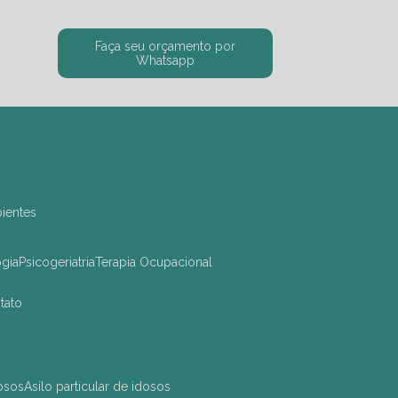
Faça seu orçamento por
Whatsapp
bientes
ogia
Psicogeriatria
Terapia Ocupacional
ntato
dosos
asilo particular de idosos