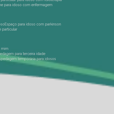
che para idoso com enfermagem
oso
espaço para idoso com parkinson
e particular
e mim
pedagem para terceira idade
ospedagem temporária para idosos
dade física
hotel de idosos
ulha
ilpi para idosos
instituição de idosos
 permanência de idosos