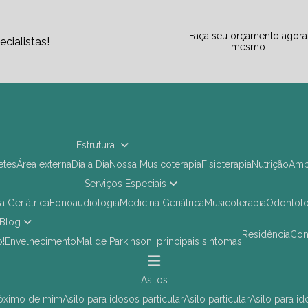
Faça seu orçamento agora
cialistas!
mesmo
Estrutura
letes
Área externa
Dia a Dia
Nossa Musicoterapia
Fisioterapia
Nutrição
Am
Serviços Especiais
ia Geriátrica
Fonoaudiologia
Medicina Geriátrica
Musicoterapia
Odontol
Blog
Residência
Co
o!
Envelhecimento
Mal de Parkinson: principais sintomas
asilos
próximo de mim
asilo para idosos particular
asilo particular
asilo para i