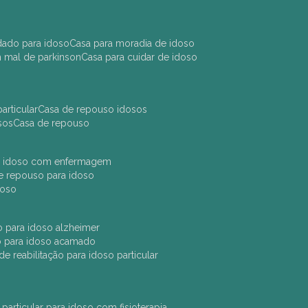
idado para idoso
casa para moradia de idoso
m mal de parkinson
casa para cuidar de idoso
articular
casa de repouso idosos
sos
casa de repouso
ara idoso com enfermagem
 de repouso para idoso
idoso
ção para idoso alzheimer
ão para idoso acamado
a de reabilitação para idoso particular
 particular para idoso com fisioterapia