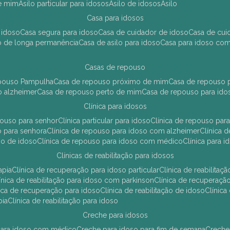
de mim
asilo particular para idosos
asilo de idosos
asilo
casa para idosos
 idoso
casa segura para idoso
casa de cuidador de idoso
casa de cu
so de longa permanência
casa de asilo para idoso
casa para idoso co
casas de repouso
epouso Pampulha
casa de repouso próximo de mim
casa de repouso p
o alzheimer
casa de repouso perto de mim
casa de repouso para ido
clínica para idosos
epouso para senhor
clínica particular para idoso
clínica de repouso p
so para senhora
clínica de repouso para idoso com alzheimer
clínica
uso de idoso
clínica de repouso para idoso com médico
clínica para 
clínicas de reabilitação para idosos
apia
clínica de recuperação para idoso particular
clínica de reabilita
clínica de reabilitação para idoso com parkinson
clínica de recuperaç
ínica de recuperação para idoso
clínica de reabilitação de idoso
clínic
pia
clínica de reabilitação para idoso
creche para idosos
r para idoso com médico
creche para idoso para fim de semana
creche