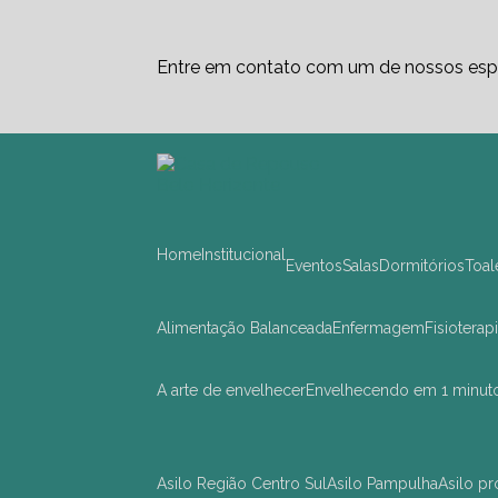
Entre em contato com um de nossos espe
Home
Institucional
Eventos
Salas
Dormitórios
Toa
Alimentação Balanceada
Enfermagem
Fisioterap
A arte de envelhecer
Envelhecendo em 1 minut
asilo Região Centro Sul
asilo Pampulha
asilo 