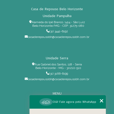
Casa de Repouso Belo Horizonte
Unidade Pampulha
Alameda do Ipê Branco, 1414 - São Luiz
Belo Horizonte/MG - CEP: 31275-080
(31) 3441-6192
casaderepousobh@casaderepousobh.com.br
Unidade Serra
Rua Gabriel dos Santos, 118 - Serra
Belo Horizonte - MG - 30210-510
(31) 3166-6199
casaderepousobh@casaderepousobh.com.br
MENU
Home
Olá! Fale agora pelo WhatsApp
Institucional
Estrutura