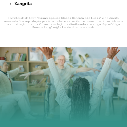
Xangrila
O conteúdo do texto "
Casa Repouso Idosos Contato São Lucas
" é de direito
reservado. Sua reprodução, parcial ou total, mesmo citando nossos links, é proibida sem
a autorização do autor. Crime de violação de direito autoral – artigo 184 do Código
Penal –
Lei 9610/98 - Lei de direitos autorais
.