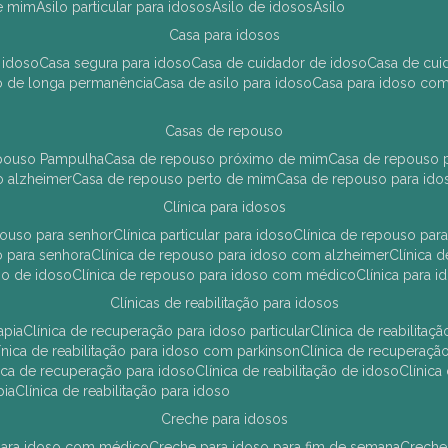
de mim
asilo particular para idosos
asilo de idosos
asilo
casa para idosos
 idoso
casa segura para idoso
casa de cuidador de idoso
casa de cu
so de longa permanência
casa de asilo para idoso
casa para idoso co
casas de repouso
epouso Pampulha
casa de repouso próximo de mim
casa de repouso p
o alzheimer
casa de repouso perto de mim
casa de repouso para ido
clínica para idosos
epouso para senhor
clínica particular para idoso
clínica de repouso p
so para senhora
clínica de repouso para idoso com alzheimer
clínica
uso de idoso
clínica de repouso para idoso com médico
clínica para 
clínicas de reabilitação para idosos
apia
clínica de recuperação para idoso particular
clínica de reabilita
clínica de reabilitação para idoso com parkinson
clínica de recuperaç
ínica de recuperação para idoso
clínica de reabilitação de idoso
clínic
pia
clínica de reabilitação para idoso
creche para idosos
r para idoso com médico
creche para idoso para fim de semana
creche