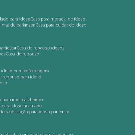
idado para idoso
casa para moradia de idoso
m mal de parkinson
casa para cuidar de idoso
articular
casa de repouso idosos
sos
casa de repouso
ara idoso com enfermagem
 de repouso para idoso
idoso
ção para idoso alzheimer
ão para idoso acamado
a de reabilitação para idoso particular
 particular para idoso com fisioterapia