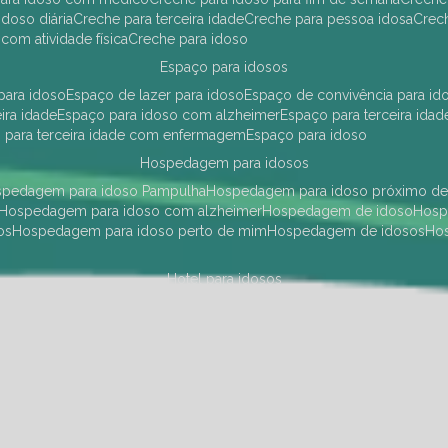
idoso diária
creche para terceira idade
creche para pessoa idosa
cre
 com atividade física
creche para idoso
espaço para idosos
 para idoso
espaço de lazer para idoso
espaço de convivência para id
eira idade
espaço para idoso com alzheimer
espaço para terceira idad
o para terceira idade com enfermagem
espaço para idoso
hospedagem para idosos
ospedagem para idoso Pampulha
hospedagem para idoso próximo d
hospedagem para idoso com alzheimer
hospedagem de idoso
hos
os
hospedagem para idoso perto de mim
hospedagem de idosos
h
hotel para idosos
 idoso Pampulha
hotel para idoso próximo
hotel para idoso com debili
a para terceira idade
hotel para terceira idade
hotel para idoso
instituições de longa permanência para idosos
Região Centro Sul
instituição de longa permanência para idosos Pamp
i asilo
instituição longa permanência para idosos
instituições de longa