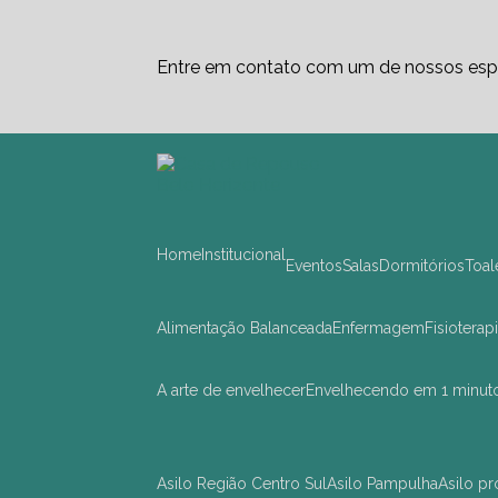
Entre em contato com um de nossos espe
Home
Institucional
Eventos
Salas
Dormitórios
Toa
Alimentação Balanceada
Enfermagem
Fisioterap
A arte de envelhecer
Envelhecendo em 1 minut
asilo Região Centro Sul
asilo Pampulha
asilo 