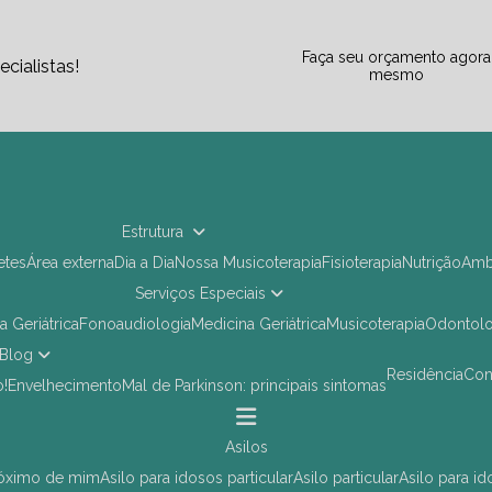
Faça seu orçamento agora
cialistas!
mesmo
Estrutura
letes
Área externa
Dia a Dia
Nossa Musicoterapia
Fisioterapia
Nutrição
Am
Serviços Especiais
ia Geriátrica
Fonoaudiologia
Medicina Geriátrica
Musicoterapia
Odontol
Blog
Residência
Co
o!
Envelhecimento
Mal de Parkinson: principais sintomas
asilos
próximo de mim
asilo para idosos particular
asilo particular
asilo para i