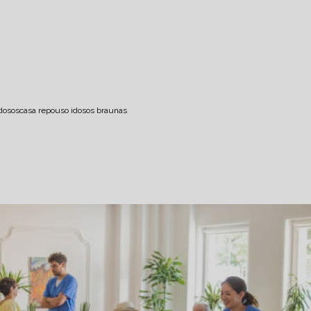
idosos
casa repouso idosos braunas