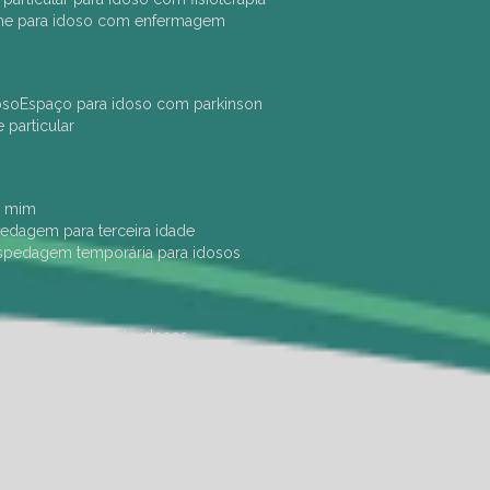
che para idoso com enfermagem
oso
espaço para idoso com parkinson
e particular
e mim
pedagem para terceira idade
ospedagem temporária para idosos
dade física
hotel de idosos
ulha
ilpi para idosos
instituição de idosos
 permanência de idosos