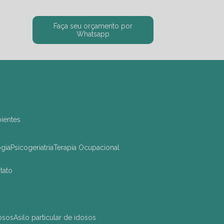
Faça seu orçamento por
Whatsapp
bientes
ogia
Psicogeriatria
Terapia Ocupacional
ntato
dosos
asilo particular de idosos