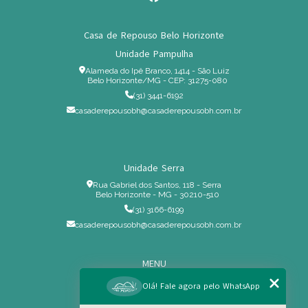
Casa de Repouso Belo Horizonte
Unidade Pampulha
Alameda do Ipê Branco, 1414 - São Luiz
Belo Horizonte/MG - CEP: 31275-080
(31) 3441-6192
casaderepousobh@casaderepousobh.com.br
Unidade Serra
Rua Gabriel dos Santos, 118 - Serra
Belo Horizonte - MG - 30210-510
(31) 3166-6199
casaderepousobh@casaderepousobh.com.br
MENU
Home
Olá! Fale agora pelo WhatsApp
Institucional