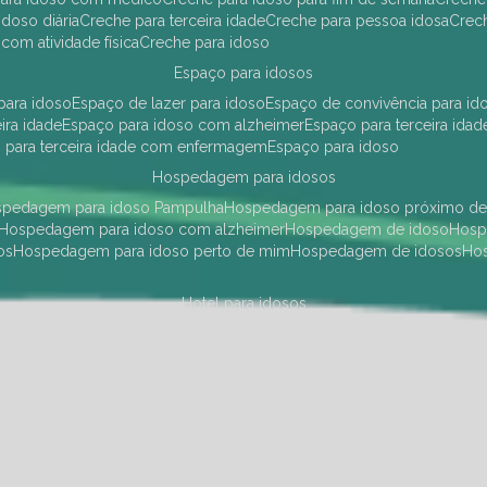
idoso diária
creche para terceira idade
creche para pessoa idosa
cre
 com atividade física
creche para idoso
espaço para idosos
 para idoso
espaço de lazer para idoso
espaço de convivência para id
eira idade
espaço para idoso com alzheimer
espaço para terceira idad
o para terceira idade com enfermagem
espaço para idoso
hospedagem para idosos
ospedagem para idoso Pampulha
hospedagem para idoso próximo d
hospedagem para idoso com alzheimer
hospedagem de idoso
hos
os
hospedagem para idoso perto de mim
hospedagem de idosos
h
hotel para idosos
 idoso Pampulha
hotel para idoso próximo
hotel para idoso com debili
a para terceira idade
hotel para terceira idade
hotel para idoso
instituições de longa permanência para idosos
Região Centro Sul
instituição de longa permanência para idosos Pamp
i asilo
instituição longa permanência para idosos
instituições de longa