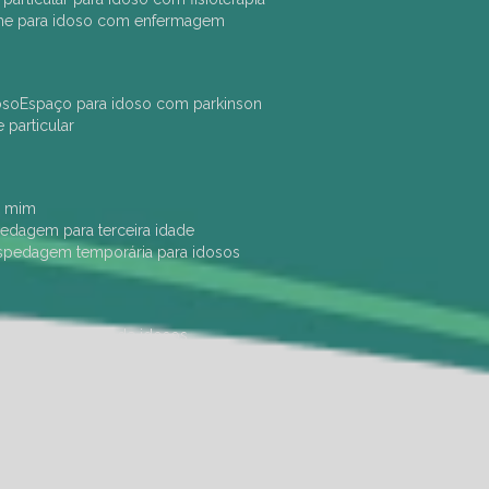
che para idoso com enfermagem
oso
espaço para idoso com parkinson
e particular
e mim
pedagem para terceira idade
ospedagem temporária para idosos
dade física
hotel de idosos
ulha
ilpi para idosos
instituição de idosos
 permanência de idosos