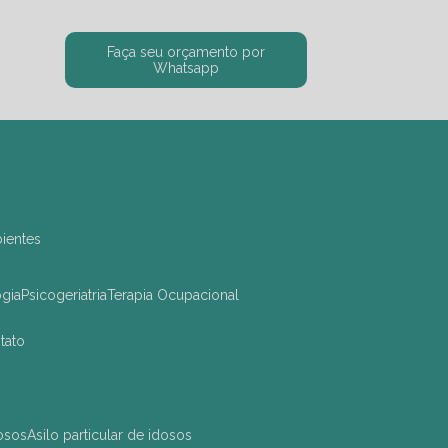
Faça seu orçamento por
Whatsapp
bientes
ogia
Psicogeriatria
Terapia Ocupacional
ntato
dosos
asilo particular de idosos