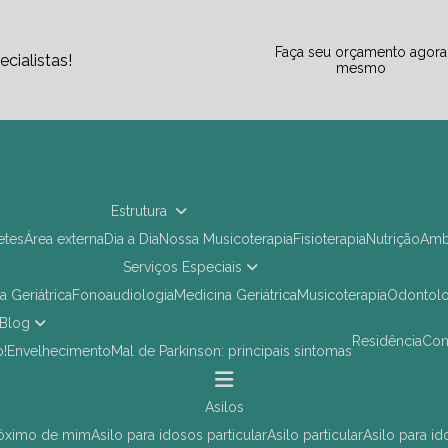
Faça seu orçamento agora
cialistas!
mesmo
Estrutura
letes
Área externa
Dia a Dia
Nossa Musicoterapia
Fisioterapia
Nutrição
Am
Serviços Especiais
ia Geriátrica
Fonoaudiologia
Medicina Geriátrica
Musicoterapia
Odontol
Blog
Residência
Co
o!
Envelhecimento
Mal de Parkinson: principais sintomas
asilos
próximo de mim
asilo para idosos particular
asilo particular
asilo para i