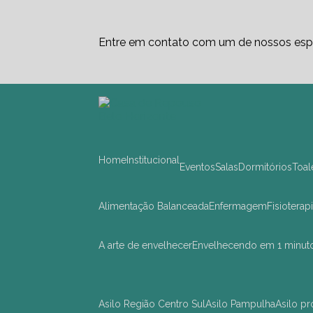
Entre em contato com um de nossos espe
Home
Institucional
Eventos
Salas
Dormitórios
Toa
Alimentação Balanceada
Enfermagem
Fisioterap
A arte de envelhecer
Envelhecendo em 1 minut
asilo Região Centro Sul
asilo Pampulha
asilo 