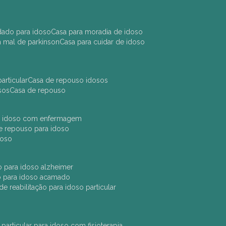
idado para idoso
casa para moradia de idoso
m mal de parkinson
casa para cuidar de idoso
articular
casa de repouso idosos
sos
casa de repouso
ara idoso com enfermagem
 de repouso para idoso
idoso
ção para idoso alzheimer
ão para idoso acamado
a de reabilitação para idoso particular
 particular para idoso com fisioterapia