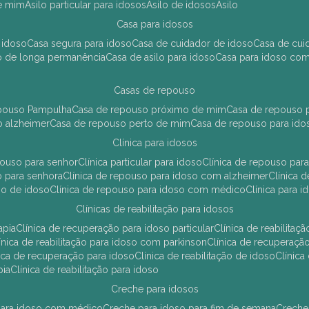
de mim
asilo particular para idosos
asilo de idosos
asilo
casa para idosos
 idoso
casa segura para idoso
casa de cuidador de idoso
casa de cu
so de longa permanência
casa de asilo para idoso
casa para idoso co
casas de repouso
epouso Pampulha
casa de repouso próximo de mim
casa de repouso p
o alzheimer
casa de repouso perto de mim
casa de repouso para ido
clínica para idosos
epouso para senhor
clínica particular para idoso
clínica de repouso p
so para senhora
clínica de repouso para idoso com alzheimer
clínica
uso de idoso
clínica de repouso para idoso com médico
clínica para 
clínicas de reabilitação para idosos
apia
clínica de recuperação para idoso particular
clínica de reabilita
clínica de reabilitação para idoso com parkinson
clínica de recuperaç
ínica de recuperação para idoso
clínica de reabilitação de idoso
clínic
pia
clínica de reabilitação para idoso
creche para idosos
r para idoso com médico
creche para idoso para fim de semana
creche