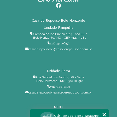
Casa de Repouso Belo Horizonte
Unidade Pampulha
Alameda do Ipê Branco, 1414 - São Luiz
Belo Horizonte/MG - CEP: 31275-080
(31) 3441-6192
casaderepousobh@casaderepousobh.com.br
Unidade Serra
Rua Gabriel dos Santos, 118 - Serra
Belo Horizonte - MG - 30210-510
(31) 3166-6199
casaderepousobh@casaderepousobh.com.br
MENU
Home
Olá! Fale agora pelo WhatsApp