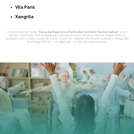
Vila Paris
Xangrila
O conteúdo do texto "
Casa de Repouso Particular Contato Santa Isabel
" é de
direito reservado. Sua reprodução, parcial ou total, mesmo citando nossos links, é
proibida sem a autorização do autor. Crime de violação de direito autoral – artigo 184
do Código Penal –
Lei 9610/98 - Lei de direitos autorais
.