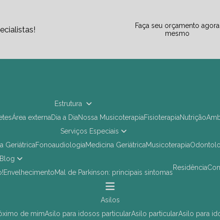
Faça seu orçamento agora
cialistas!
mesmo
Estrutura
letes
Área externa
Dia a Dia
Nossa Musicoterapia
Fisioterapia
Nutrição
Am
Serviços Especiais
ia Geriátrica
Fonoaudiologia
Medicina Geriátrica
Musicoterapia
Odontol
Blog
Residência
Co
o!
Envelhecimento
Mal de Parkinson: principais sintomas
asilos
próximo de mim
asilo para idosos particular
asilo particular
asilo para i