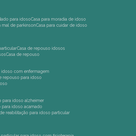
idado para idoso
casa para moradia de idoso
m mal de parkinson
casa para cuidar de idoso
articular
casa de repouso idosos
sos
casa de repouso
ara idoso com enfermagem
 de repouso para idoso
idoso
ção para idoso alzheimer
ão para idoso acamado
a de reabilitação para idoso particular
 particular para idoso com fisioterapia