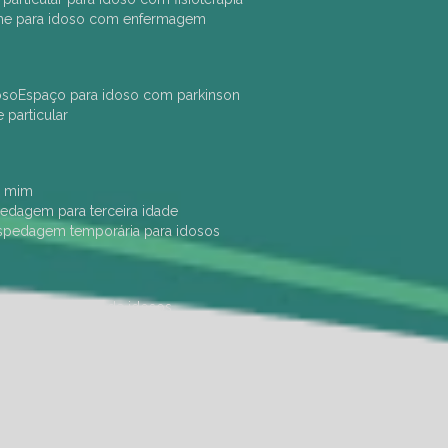
che para idoso com enfermagem
oso
espaço para idoso com parkinson
e particular
e mim
pedagem para terceira idade
ospedagem temporária para idosos
dade física
hotel de idosos
ulha
ilpi para idosos
instituição de idosos
 permanência de idosos