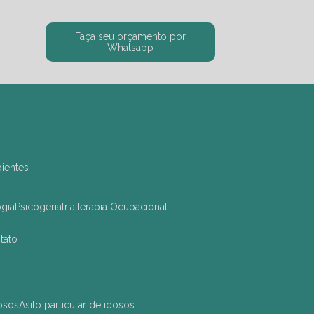
Faça seu orçamento por
Whatsapp
bientes
ogia
Psicogeriatria
Terapia Ocupacional
ntato
dosos
asilo particular de idosos