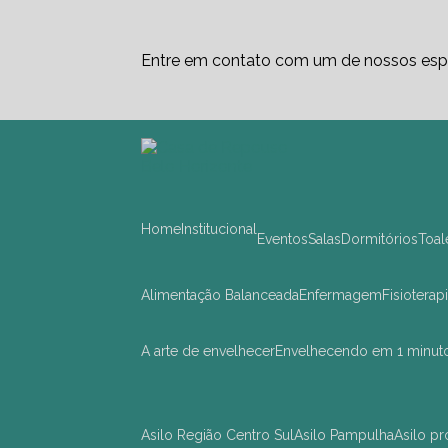
Entre em contato com um de nossos espe
Home
Institucional
Eventos
Salas
Dormitórios
Toa
Alimentação Balanceada
Enfermagem
Fisioterap
A arte de envelhecer
Envelhecendo em 1 minut
asilo Região Centro Sul
asilo Pampulha
asilo 