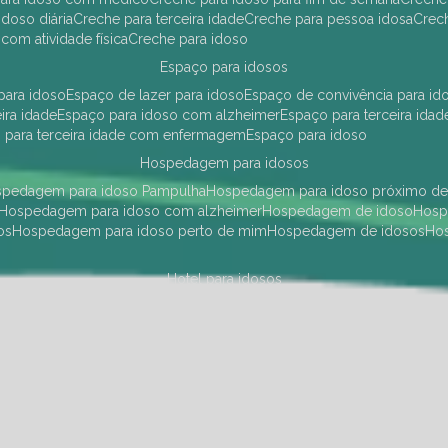
idoso diária
creche para terceira idade
creche para pessoa idosa
cre
 com atividade física
creche para idoso
espaço para idosos
 para idoso
espaço de lazer para idoso
espaço de convivência para id
eira idade
espaço para idoso com alzheimer
espaço para terceira idad
o para terceira idade com enfermagem
espaço para idoso
hospedagem para idosos
ospedagem para idoso Pampulha
hospedagem para idoso próximo d
hospedagem para idoso com alzheimer
hospedagem de idoso
hos
os
hospedagem para idoso perto de mim
hospedagem de idosos
h
hotel para idosos
 idoso Pampulha
hotel para idoso próximo
hotel para idoso com debili
a para terceira idade
hotel para terceira idade
hotel para idoso
instituições de longa permanência para idosos
Região Centro Sul
instituição de longa permanência para idosos Pamp
i asilo
instituição longa permanência para idosos
instituições de longa