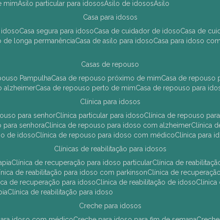
de mim
asilo particular para idosos
asilo de idosos
asilo
casa para idosos
 idoso
casa segura para idoso
casa de cuidador de idoso
casa de cu
so de longa permanência
casa de asilo para idoso
casa para idoso co
casas de repouso
epouso Pampulha
casa de repouso próximo de mim
casa de repouso p
o alzheimer
casa de repouso perto de mim
casa de repouso para ido
clínica para idosos
epouso para senhor
clínica particular para idoso
clínica de repouso p
so para senhora
clínica de repouso para idoso com alzheimer
clínica
uso de idoso
clínica de repouso para idoso com médico
clínica para 
clínicas de reabilitação para idosos
apia
clínica de recuperação para idoso particular
clínica de reabilita
clínica de reabilitação para idoso com parkinson
clínica de recuperaç
ínica de recuperação para idoso
clínica de reabilitação de idoso
clínic
pia
clínica de reabilitação para idoso
creche para idosos
r para idoso com médico
creche para idoso para fim de semana
creche