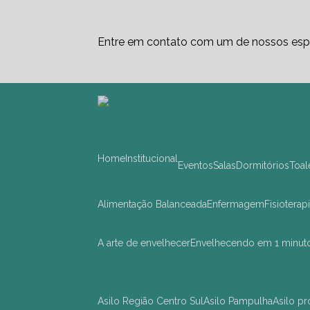
Entre em contato com um de nossos espe
Home
Institucional
Eventos
Salas
Dormitórios
Toa
Alimentação Balanceada
Enfermagem
Fisioterap
A arte de envelhecer
Envelhecendo em 1 minut
asilo Região Centro Sul
asilo Pampulha
asilo 