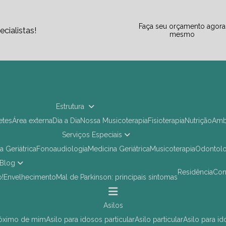
Faça seu orçamento agora
cialistas!
mesmo
Estrutura
letes
Área externa
Dia a Dia
Nossa Musicoterapia
Fisioterapia
Nutrição
Am
Serviços Especiais
ia Geriátrica
Fonoaudiologia
Medicina Geriátrica
Musicoterapia
Odontol
Blog
Residência
Co
o!
Envelhecimento
Mal de Parkinson: principais sintomas
asilos
próximo de mim
asilo para idosos particular
asilo particular
asilo para i