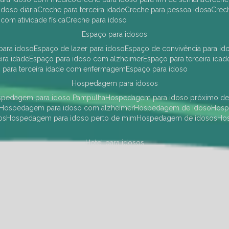
idoso diária
creche para terceira idade
creche para pessoa idosa
cre
 com atividade física
creche para idoso
espaço para idosos
 para idoso
espaço de lazer para idoso
espaço de convivência para id
eira idade
espaço para idoso com alzheimer
espaço para terceira idad
o para terceira idade com enfermagem
espaço para idoso
hospedagem para idosos
ospedagem para idoso Pampulha
hospedagem para idoso próximo d
hospedagem para idoso com alzheimer
hospedagem de idoso
hos
os
hospedagem para idoso perto de mim
hospedagem de idosos
h
hotel para idosos
 idoso Pampulha
hotel para idoso próximo
hotel para idoso com debili
a para terceira idade
hotel para terceira idade
hotel para idoso
instituições de longa permanência para idosos
Região Centro Sul
instituição de longa permanência para idosos Pamp
i asilo
instituição longa permanência para idosos
instituições de longa