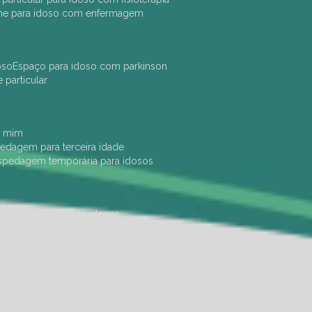
che para idoso com enfermagem
oso
espaço para idoso com parkinson
e particular
e mim
pedagem para terceira idade
ospedagem temporária para idosos
dade física
hotel de idosos
ulha
ilpi para idosos
instituição de idosos
 permanência de idosos