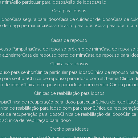
de mim
asilo particular para idosos
asilo de idosos
asilo
casa para idosos
 idoso
casa segura para idoso
casa de cuidador de idoso
casa de cu
so de longa permanência
casa de asilo para idoso
casa para idoso co
casas de repouso
epouso Pampulha
casa de repouso próximo de mim
casa de repouso p
o alzheimer
casa de repouso perto de mim
casa de repouso para ido
clínica para idosos
epouso para senhor
clínica particular para idoso
clínica de repouso p
so para senhora
clínica de repouso para idoso com alzheimer
clínica
uso de idoso
clínica de repouso para idoso com médico
clínica para 
clínicas de reabilitação para idosos
apia
clínica de recuperação para idoso particular
clínica de reabilita
clínica de reabilitação para idoso com parkinson
clínica de recuperaç
ínica de recuperação para idoso
clínica de reabilitação de idoso
clínic
pia
clínica de reabilitação para idoso
creche para idosos
r para idoso com médico
creche para idoso para fim de semana
creche