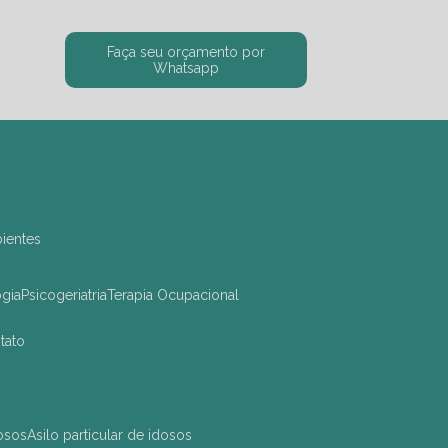
Faça seu orçamento por
Whatsapp
bientes
ogia
Psicogeriatria
Terapia Ocupacional
ntato
dosos
asilo particular de idosos