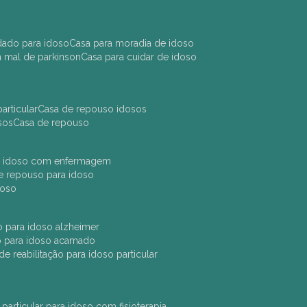
idado para idoso
casa para moradia de idoso
m mal de parkinson
casa para cuidar de idoso
articular
casa de repouso idosos
sos
casa de repouso
ara idoso com enfermagem
 de repouso para idoso
idoso
ção para idoso alzheimer
ão para idoso acamado
a de reabilitação para idoso particular
 particular para idoso com fisioterapia