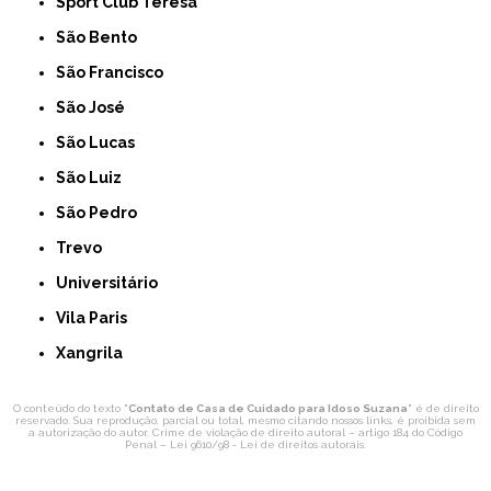
Sport Club Teresa
São Bento
São Francisco
São José
São Lucas
São Luiz
São Pedro
Trevo
Universitário
Vila Paris
Xangrila
O conteúdo do texto "
Contato de Casa de Cuidado para Idoso Suzana
" é de direito
reservado. Sua reprodução, parcial ou total, mesmo citando nossos links, é proibida sem
a autorização do autor. Crime de violação de direito autoral – artigo 184 do Código
Penal –
Lei 9610/98 - Lei de direitos autorais
.