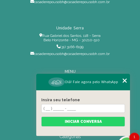
casaderepousobh@casaderepousobh.com.br
Unidade Serra
Rua Gabriel dos Santos, 118 - Serra
Belo Horizonte - MG - 30210-510
(31) 3166-6199
casaderepousobh@casaderepousobh.com.br
MENU
Home
Olá! Fale agora pelo WhatsApp
Institucional
Estrutura
Insira seu telefone
Serviços Especiais
Blog
Residência
INICIAR CONVERSA
Contato
Categorias
1