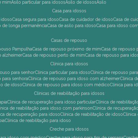
de mim
asilo particular para idosos
asilo de idosos
asilo
casa para idosos
 idoso
casa segura para idoso
casa de cuidador de idoso
casa de cu
so de longa permanência
casa de asilo para idoso
casa para idoso co
casas de repouso
epouso Pampulha
casa de repouso próximo de mim
casa de repouso p
o alzheimer
casa de repouso perto de mim
casa de repouso para ido
clínica para idosos
epouso para senhor
clínica particular para idoso
clínica de repouso p
so para senhora
clínica de repouso para idoso com alzheimer
clínica
uso de idoso
clínica de repouso para idoso com médico
clínica para 
clínicas de reabilitação para idosos
apia
clínica de recuperação para idoso particular
clínica de reabilita
clínica de reabilitação para idoso com parkinson
clínica de recuperaç
ínica de recuperação para idoso
clínica de reabilitação de idoso
clínic
pia
clínica de reabilitação para idoso
creche para idosos
r para idoso com médico
creche para idoso para fim de semana
creche