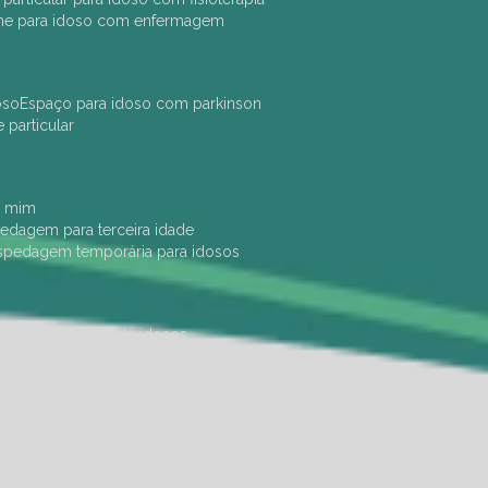
che para idoso com enfermagem
oso
espaço para idoso com parkinson
e particular
e mim
pedagem para terceira idade
ospedagem temporária para idosos
dade física
hotel de idosos
ulha
ilpi para idosos
instituição de idosos
 permanência de idosos