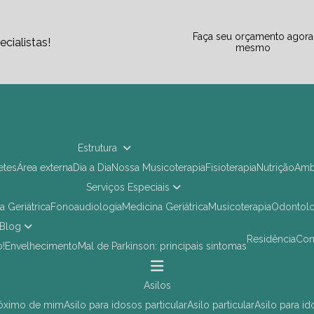
Faça seu orçamento agora
cialistas!
mesmo
Estrutura
letes
Área externa
Dia a Dia
Nossa Musicoterapia
Fisioterapia
Nutrição
Am
Serviços Especiais
ia Geriátrica
Fonoaudiologia
Medicina Geriátrica
Musicoterapia
Odontol
Blog
Residência
Co
o!
Envelhecimento
Mal de Parkinson: principais sintomas
asilos
próximo de mim
asilo para idosos particular
asilo particular
asilo para i