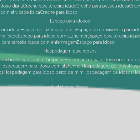
idoso diária
creche para terceira idade
creche para pessoa idosa
cre
 com atividade física
creche para idoso
espaço para idosos
 para idoso
espaço de lazer para idoso
espaço de convivência para id
eira idade
espaço para idoso com alzheimer
espaço para terceira idad
o para terceira idade com enfermagem
espaço para idoso
hospedagem para idosos
ospedagem para idoso Pampulha
hospedagem para idoso próximo d
hospedagem para idoso com alzheimer
hospedagem de idoso
hos
os
hospedagem para idoso perto de mim
hospedagem de idosos
h
hotel para idosos
 idoso Pampulha
hotel para idoso próximo
hotel para idoso com debili
a para terceira idade
hotel para terceira idade
hotel para idoso
instituições de longa permanência para idosos
Região Centro Sul
instituição de longa permanência para idosos Pamp
i asilo
instituição longa permanência para idosos
instituições de longa