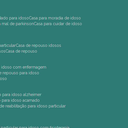
idado para idoso
casa para moradia de idoso
m mal de parkinson
casa para cuidar de idoso
articular
casa de repouso idosos
sos
casa de repouso
ara idoso com enfermagem
 de repouso para idoso
idoso
ção para idoso alzheimer
ão para idoso acamado
a de reabilitação para idoso particular
 particular para idoso com fisioterapia