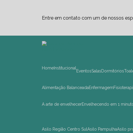
Entre em contato com um de nossos espe
Home
Institucional
Eventos
Salas
Dormitórios
Toa
Alimentação Balanceada
Enfermagem
Fisioterap
A arte de envelhecer
Envelhecendo em 1 minut
asilo Região Centro Sul
asilo Pampulha
asilo 