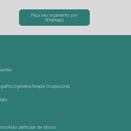
Faça seu orçamento por
Whatsapp
bientes
ogia
Psicogeriatria
Terapia Ocupacional
ntato
dosos
asilo particular de idosos