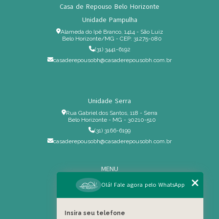
Casa de Repouso Belo Horizonte
Unidade Pampulha
Alameda do Ipê Branco, 1414 - São Luiz
Belo Horizonte/MG - CEP: 31275-080
(31) 3441-6192
casaderepousobh@casaderepousobh.com.br
Unidade Serra
Rua Gabriel dos Santos, 118 - Serra
Belo Horizonte - MG - 30210-510
(31) 3166-6199
casaderepousobh@casaderepousobh.com.br
MENU
Home
Olá! Fale agora pelo WhatsApp
Institucional
Estrutura
Insira seu telefone