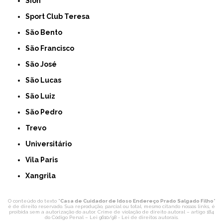
Sion
Sport Club Teresa
São Bento
São Francisco
São José
São Lucas
São Luiz
São Pedro
Trevo
Universitário
Vila Paris
Xangrila
O conteúdo do texto "
Casa de Cuidador de Idoso Endereço Prado Salgado Filho
"
é de direito reservado. Sua reprodução, parcial ou total, mesmo citando nossos links, é
proibida sem a autorização do autor. Crime de violação de direito autoral – artigo 184
do Código Penal –
Lei 9610/98 - Lei de direitos autorais
.