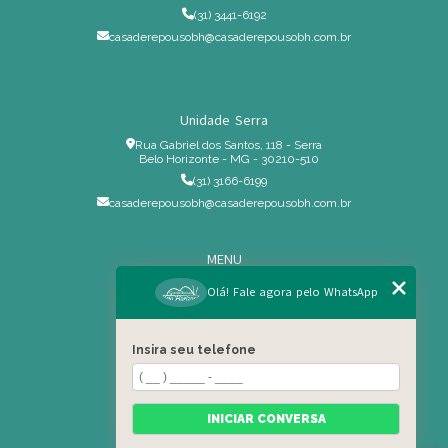
(31) 3441-6192
casaderepousobh@casaderepousobh.com.br
Unidade Serra
Rua Gabriel dos Santos, 118 - Serra
Belo Horizonte - MG - 30210-510
(31) 3166-6199
casaderepousobh@casaderepousobh.com.br
MENU
Home
Olá! Fale agora pelo WhatsApp
Institucional
Estrutura
Insira seu telefone
Serviços Especiais
Blog
Residência
INICIAR CONVERSA
Contato