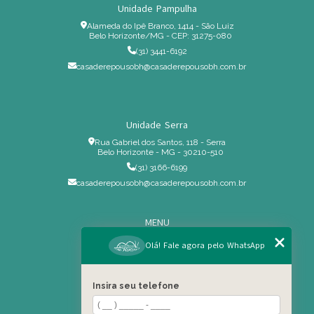
Unidade Pampulha
Alameda do Ipê Branco, 1414 - São Luiz
Belo Horizonte/MG - CEP: 31275-080
(31) 3441-6192
casaderepousobh@casaderepousobh.com.br
Unidade Serra
Rua Gabriel dos Santos, 118 - Serra
Belo Horizonte - MG - 30210-510
(31) 3166-6199
casaderepousobh@casaderepousobh.com.br
MENU
Home
Olá! Fale agora pelo WhatsApp
Institucional
Estrutura
Insira seu telefone
Serviços Especiais