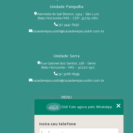
Unidade Pampulha
Alameda do Ipê Branco, 1414 - São Luiz
Belo Horizonte/MG - CEP: 31275-080
(31) 3441-6192
casaderepousobh@casaderepousobh.com.br
Unidade Serra
Rua Gabriel dos Santos, 118 - Serra
Belo Horizonte - MG - 30210-510
(31) 3166-6199
casaderepousobh@casaderepousobh.com.br
MENU
Home
Olá! Fale agora pelo WhatsApp
Institucional
Estrutura
Insira seu telefone
Serviços Especiais