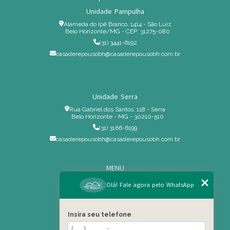
Unidade Pampulha
Alameda do Ipê Branco, 1414 - São Luiz
Belo Horizonte/MG - CEP: 31275-080
(31) 3441-6192
casaderepousobh@casaderepousobh.com.br
Unidade Serra
Rua Gabriel dos Santos, 118 - Serra
Belo Horizonte - MG - 30210-510
(31) 3166-6199
casaderepousobh@casaderepousobh.com.br
MENU
Home
Olá! Fale agora pelo WhatsApp
Institucional
Estrutura
Insira seu telefone
Serviços Especiais