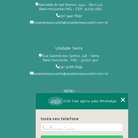
Alameda do Ipê Branco, 1414 - São Luiz
Belo Horizonte/MG - CEP: 31275-080
(31) 3441-6192
casaderepousobh@casaderepousobh.com.br
Unidade Serra
Rua Gabriel dos Santos, 118 - Serra
Belo Horizonte - MG - 30210-510
(31) 3166-6199
casaderepousobh@casaderepousobh.com.br
MENU
Home
Olá! Fale agora pelo WhatsApp
Institucional
Estrutura
Insira seu telefone
Serviços Especiais
Blog