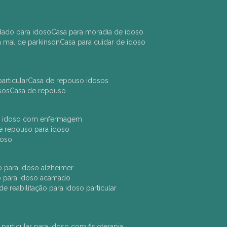
idado para idoso
casa para moradia de idoso
m mal de parkinson
casa para cuidar de idoso
articular
casa de repouso idosos
sos
casa de repouso
ara idoso com enfermagem
 de repouso para idoso
idoso
ção para idoso alzheimer
ão para idoso acamado
a de reabilitação para idoso particular
 particular para idoso com fisioterapia