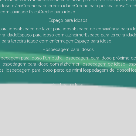
idoso diária
creche para terceira idade
creche para pessoa idosa
cre
 com atividade física
creche para idoso
espaço para idosos
 para idoso
espaço de lazer para idoso
espaço de convivência para id
eira idade
espaço para idoso com alzheimer
espaço para terceira idad
o para terceira idade com enfermagem
espaço para idoso
hospedagem para idosos
ospedagem para idoso Pampulha
hospedagem para idoso próximo d
hospedagem para idoso com alzheimer
hospedagem de idoso
hos
os
hospedagem para idoso perto de mim
hospedagem de idosos
h
hotel para idosos
 idoso Pampulha
hotel para idoso próximo
hotel para idoso com debili
a para terceira idade
hotel para terceira idade
hotel para idoso
instituições de longa permanência para idosos
Região Centro Sul
instituição de longa permanência para idosos Pamp
i asilo
instituição longa permanência para idosos
instituições de longa