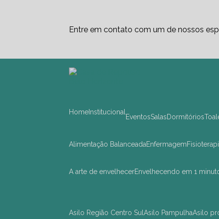
Entre em contato com um de nossos espe
Home
Institucional
Eventos
Salas
Dormitórios
Toa
Alimentação Balanceada
Enfermagem
Fisioterap
A arte de envelhecer
Envelhecendo em 1 minut
asilo Região Centro Sul
asilo Pampulha
asilo 