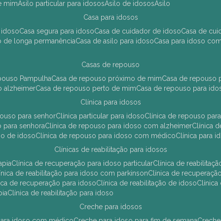
de mim
asilo particular para idosos
asilo de idosos
asilo
casa para idosos
 idoso
casa segura para idoso
casa de cuidador de idoso
casa de cu
so de longa permanência
casa de asilo para idoso
casa para idoso co
casas de repouso
epouso Pampulha
casa de repouso próximo de mim
casa de repouso p
o alzheimer
casa de repouso perto de mim
casa de repouso para ido
clínica para idosos
epouso para senhor
clínica particular para idoso
clínica de repouso p
so para senhora
clínica de repouso para idoso com alzheimer
clínica
uso de idoso
clínica de repouso para idoso com médico
clínica para 
clínicas de reabilitação para idosos
apia
clínica de recuperação para idoso particular
clínica de reabilita
clínica de reabilitação para idoso com parkinson
clínica de recuperaç
ínica de recuperação para idoso
clínica de reabilitação de idoso
clínic
pia
clínica de reabilitação para idoso
creche para idosos
r para idoso com médico
creche para idoso para fim de semana
creche