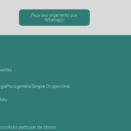
Faça seu orçamento por
Whatsapp
bientes
ogia
Psicogeriatria
Terapia Ocupacional
ntato
dosos
asilo particular de idosos