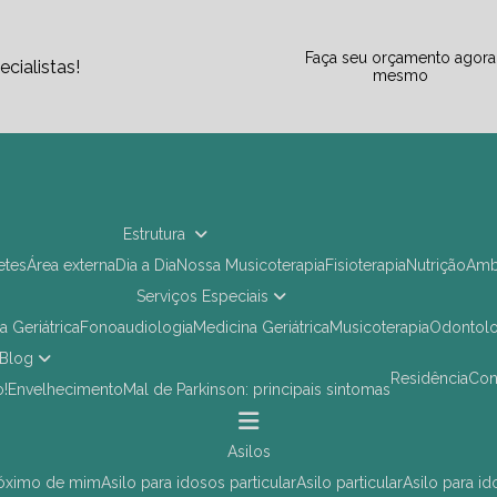
Faça seu orçamento agora
cialistas!
mesmo
Estrutura
letes
Área externa
Dia a Dia
Nossa Musicoterapia
Fisioterapia
Nutrição
Am
Serviços Especiais
ia Geriátrica
Fonoaudiologia
Medicina Geriátrica
Musicoterapia
Odontol
Blog
Residência
Co
o!
Envelhecimento
Mal de Parkinson: principais sintomas
asilos
próximo de mim
asilo para idosos particular
asilo particular
asilo para i