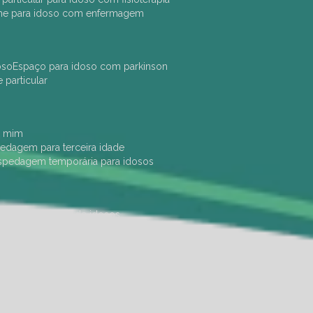
che para idoso com enfermagem
oso
espaço para idoso com parkinson
e particular
e mim
pedagem para terceira idade
ospedagem temporária para idosos
dade física
hotel de idosos
ulha
ilpi para idosos
instituição de idosos
 permanência de idosos