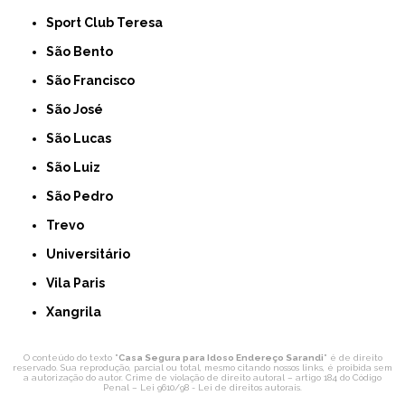
Sport Club Teresa
São Bento
São Francisco
São José
São Lucas
São Luiz
São Pedro
Trevo
Universitário
Vila Paris
Xangrila
O conteúdo do texto "
Casa Segura para Idoso Endereço Sarandi
" é de direito
reservado. Sua reprodução, parcial ou total, mesmo citando nossos links, é proibida sem
a autorização do autor. Crime de violação de direito autoral – artigo 184 do Código
Penal –
Lei 9610/98 - Lei de direitos autorais
.