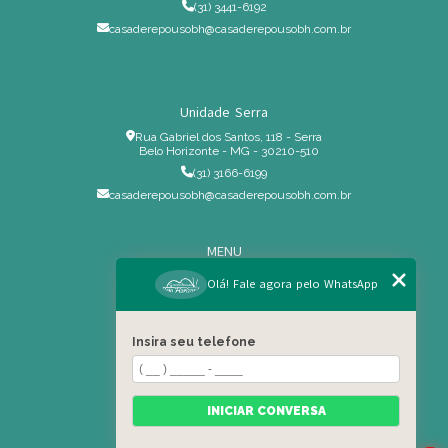
(31) 3441-6192
casaderepousobh@casaderepousobh.com.br
Unidade Serra
Rua Gabriel dos Santos, 118 - Serra
Belo Horizonte - MG - 30210-510
(31) 3166-6199
casaderepousobh@casaderepousobh.com.br
MENU
Home
Olá! Fale agora pelo WhatsApp
Institucional
Estrutura
Insira seu telefone
Serviços Especiais
Blog
Residência
INICIAR CONVERSA
Contato