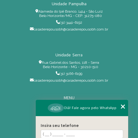
Unidade Pampulha
Alameda do Ipê Branco, 1414 - São Luiz
Belo Horizonte/MG - CEP: 31275-080
(31) 3441-6192
casaderepousobh@casaderepousobh.com.br
Unidade Serra
Rua Gabriel dos Santos, 118 - Serra
Belo Horizonte - MG - 30210-510
(31) 3166-6199
casaderepousobh@casaderepousobh.com.br
MENU
Home
Olá! Fale agora pelo WhatsApp
Institucional
Estrutura
Insira seu telefone
Serviços Especiais
Blog