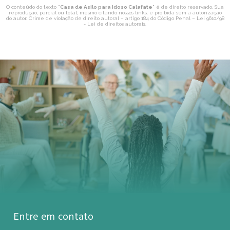
O conteúdo do texto "
Casa de Asilo para Idoso Calafate
" é de direito reservado. Sua
reprodução, parcial ou total, mesmo citando nossos links, é proibida sem a autorização
do autor. Crime de violação de direito autoral – artigo 184 do Código Penal –
Lei 9610/98
- Lei de direitos autorais
.
Entre em contato