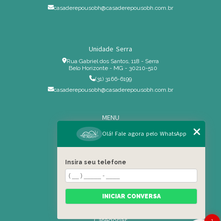
casaderepousobh@casaderepousobh.com.br
Unidade Serra
Rua Gabriel dos Santos, 118 - Serra
Belo Horizonte - MG - 30210-510
(31) 3166-6199
casaderepousobh@casaderepousobh.com.br
MENU
Home
Olá! Fale agora pelo WhatsApp
Institucional
Estrutura
Insira seu telefone
Serviços Especiais
Blog
Residência
INICIAR CONVERSA
Contato
Categorias
1