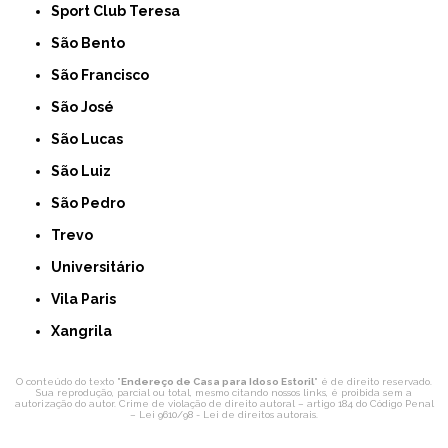
Sport Club Teresa
São Bento
São Francisco
São José
São Lucas
São Luiz
São Pedro
Trevo
Universitário
Vila Paris
Xangrila
O conteúdo do texto "
Endereço de Casa para Idoso Estoril
" é de direito reservado.
Sua reprodução, parcial ou total, mesmo citando nossos links, é proibida sem a
autorização do autor. Crime de violação de direito autoral – artigo 184 do Código Penal
–
Lei 9610/98 - Lei de direitos autorais
.