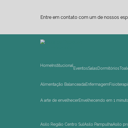
Entre em contato com um de nossos espe
Home
Institucional
Eventos
Salas
Dormitórios
Toa
Alimentação Balanceada
Enfermagem
Fisioterap
A arte de envelhecer
Envelhecendo em 1 minut
asilo Região Centro Sul
asilo Pampulha
asilo 