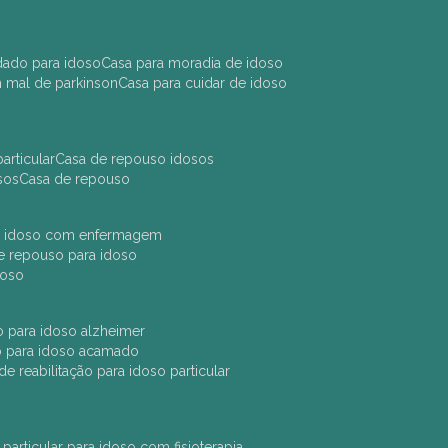
idado para idoso
casa para moradia de idoso
m mal de parkinson
casa para cuidar de idoso
articular
casa de repouso idosos
sos
casa de repouso
ara idoso com enfermagem
 de repouso para idoso
idoso
ção para idoso alzheimer
ão para idoso acamado
a de reabilitação para idoso particular
 particular para idoso com fisioterapia