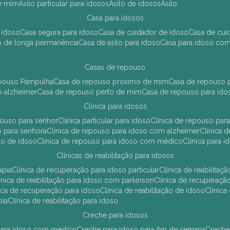
de mim
asilo particular para idosos
asilo de idosos
asilo
casa para idosos
 idoso
casa segura para idoso
casa de cuidador de idoso
casa de cu
so de longa permanência
casa de asilo para idoso
casa para idoso co
casas de repouso
epouso Pampulha
casa de repouso próximo de mim
casa de repouso p
o alzheimer
casa de repouso perto de mim
casa de repouso para ido
clínica para idosos
epouso para senhor
clínica particular para idoso
clínica de repouso p
so para senhora
clínica de repouso para idoso com alzheimer
clínica
uso de idoso
clínica de repouso para idoso com médico
clínica para 
clínicas de reabilitação para idosos
apia
clínica de recuperação para idoso particular
clínica de reabilita
clínica de reabilitação para idoso com parkinson
clínica de recuperaç
ínica de recuperação para idoso
clínica de reabilitação de idoso
clínic
pia
clínica de reabilitação para idoso
creche para idosos
r para idoso com médico
creche para idoso para fim de semana
creche