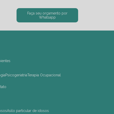
Faça seu orçamento por
Whatsapp
bientes
ogia
Psicogeriatria
Terapia Ocupacional
ntato
dosos
asilo particular de idosos