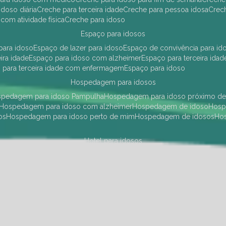
idoso diária
creche para terceira idade
creche para pessoa idosa
cre
 com atividade física
creche para idoso
espaço para idosos
 para idoso
espaço de lazer para idoso
espaço de convivência para id
eira idade
espaço para idoso com alzheimer
espaço para terceira idad
o para terceira idade com enfermagem
espaço para idoso
hospedagem para idosos
ospedagem para idoso Pampulha
hospedagem para idoso próximo d
hospedagem para idoso com alzheimer
hospedagem de idoso
hos
os
hospedagem para idoso perto de mim
hospedagem de idosos
h
hotel para idosos
 idoso Pampulha
hotel para idoso próximo
hotel para idoso com debili
a para terceira idade
hotel para terceira idade
hotel para idoso
instituições de longa permanência para idosos
Região Centro Sul
instituição de longa permanência para idosos Pamp
i asilo
instituição longa permanência para idosos
instituições de longa