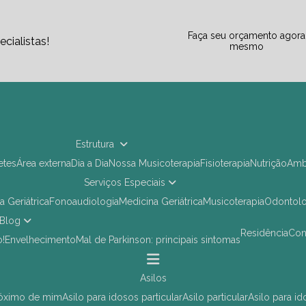
Faça seu orçamento agora
cialistas!
mesmo
Estrutura
letes
Área externa
Dia a Dia
Nossa Musicoterapia
Fisioterapia
Nutrição
Am
Serviços Especiais
ia Geriátrica
Fonoaudiologia
Medicina Geriátrica
Musicoterapia
Odontol
Blog
Residência
Co
o!
Envelhecimento
Mal de Parkinson: principais sintomas
asilos
próximo de mim
asilo para idosos particular
asilo particular
asilo para i