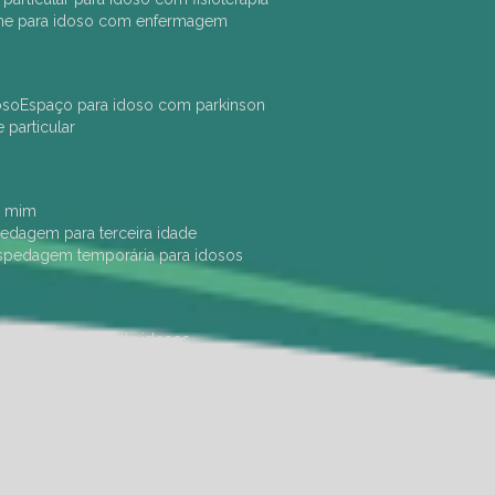
che para idoso com enfermagem
oso
espaço para idoso com parkinson
e particular
e mim
pedagem para terceira idade
ospedagem temporária para idosos
dade física
hotel de idosos
ulha
ilpi para idosos
instituição de idosos
 permanência de idosos