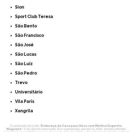
Sion
Sport Club Teresa
São Bento
São Francisco
São José
São Lucas
São Luiz
São Pedro
Trevo
Universitário
Vila Paris
Xangrila
O conteúdo do texto "
Endereço de Casa para Idoso com Médico Engenho
Nogueira
" é de direito reservado. Sua reprodução, parcial ou total, mesmo citando