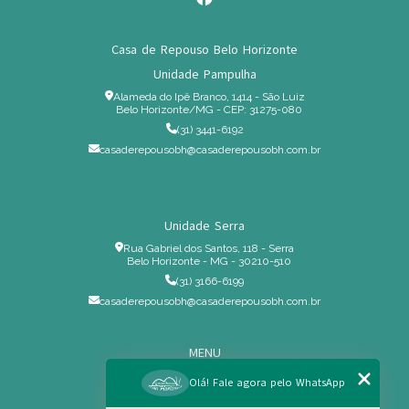
Casa de Repouso Belo Horizonte
Unidade Pampulha
Alameda do Ipê Branco, 1414 - São Luiz
Belo Horizonte/MG - CEP: 31275-080
(31) 3441-6192
casaderepousobh@casaderepousobh.com.br
Unidade Serra
Rua Gabriel dos Santos, 118 - Serra
Belo Horizonte - MG - 30210-510
(31) 3166-6199
casaderepousobh@casaderepousobh.com.br
MENU
Home
Olá! Fale agora pelo WhatsApp
Institucional