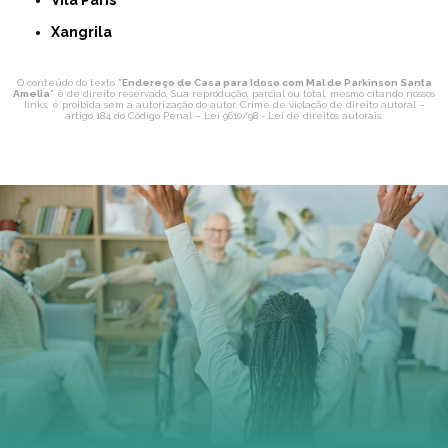
Xangrila
O conteúdo do texto "
Endereço de Casa para Idoso com Mal de Parkinson Santa
Amelia
" é de direito reservado. Sua reprodução, parcial ou total, mesmo citando nossos
links, é proibida sem a autorização do autor. Crime de violação de direito autoral –
artigo 184 do Código Penal –
Lei 9610/98 - Lei de direitos autorais
.