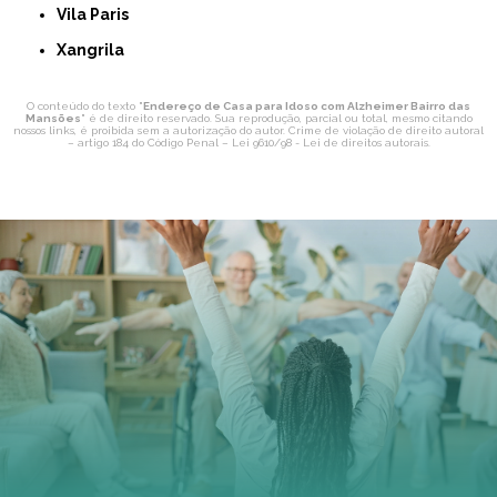
Vila Paris
Xangrila
O conteúdo do texto "
Endereço de Casa para Idoso com Alzheimer Bairro das
Mansões
" é de direito reservado. Sua reprodução, parcial ou total, mesmo citando
nossos links, é proibida sem a autorização do autor. Crime de violação de direito autoral
– artigo 184 do Código Penal –
Lei 9610/98 - Lei de direitos autorais
.