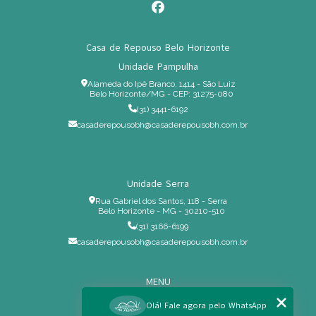
Casa de Repouso Belo Horizonte
Unidade Pampulha
Alameda do Ipê Branco, 1414 - São Luiz
Belo Horizonte/MG - CEP: 31275-080
(31) 3441-6192
casaderepousobh@casaderepousobh.com.br
Unidade Serra
Rua Gabriel dos Santos, 118 - Serra
Belo Horizonte - MG - 30210-510
(31) 3166-6199
casaderepousobh@casaderepousobh.com.br
MENU
Home
Olá! Fale agora pelo WhatsApp