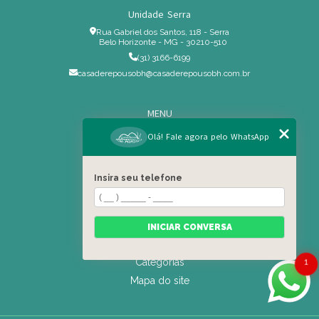
Unidade Serra
Rua Gabriel dos Santos, 118 - Serra
Belo Horizonte - MG - 30210-510
(31) 3166-6199
casaderepousobh@casaderepousobh.com.br
MENU
Home
Olá! Fale agora pelo WhatsApp
Institucional
Estrutura
Insira seu telefone
Serviços Especiais
Blog
Residência
INICIAR CONVERSA
Contato
Categorias
1
Mapa do site