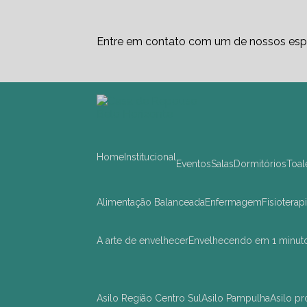
Entre em contato com um de nossos espe
Home
Institucional
Eventos
Salas
Dormitórios
Toa
Alimentação Balanceada
Enfermagem
Fisioterap
A arte de envelhecer
Envelhecendo em 1 minut
asilo Região Centro Sul
asilo Pampulha
asilo 