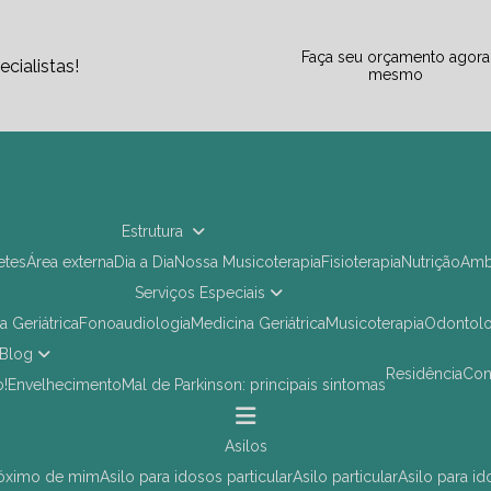
Faça seu orçamento agora
cialistas!
mesmo
Estrutura
letes
Área externa
Dia a Dia
Nossa Musicoterapia
Fisioterapia
Nutrição
Am
Serviços Especiais
ia Geriátrica
Fonoaudiologia
Medicina Geriátrica
Musicoterapia
Odontol
Blog
Residência
Co
o!
Envelhecimento
Mal de Parkinson: principais sintomas
asilos
próximo de mim
asilo para idosos particular
asilo particular
asilo para i