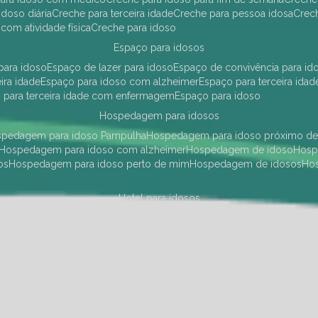
idoso diária
creche para terceira idade
creche para pessoa idosa
cre
 com atividade física
creche para idoso
espaço para idosos
 para idoso
espaço de lazer para idoso
espaço de convivência para id
eira idade
espaço para idoso com alzheimer
espaço para terceira idad
o para terceira idade com enfermagem
espaço para idoso
hospedagem para idosos
ospedagem para idoso Pampulha
hospedagem para idoso próximo d
hospedagem para idoso com alzheimer
hospedagem de idoso
hos
os
hospedagem para idoso perto de mim
hospedagem de idosos
h
hotel para idosos
 idoso Pampulha
hotel para idoso próximo
hotel para idoso com debili
a para terceira idade
hotel para terceira idade
hotel para idoso
instituições de longa permanência para idosos
Região Centro Sul
instituição de longa permanência para idosos Pamp
i asilo
instituição longa permanência para idosos
instituições de longa