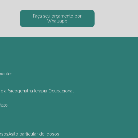
Faça seu orçamento por
Whatsapp
bientes
ogia
Psicogeriatria
Terapia Ocupacional
ntato
dosos
asilo particular de idosos