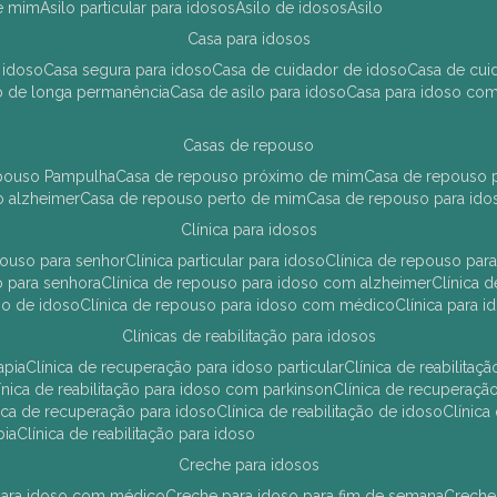
de mim
asilo particular para idosos
asilo de idosos
asilo
casa para idosos
 idoso
casa segura para idoso
casa de cuidador de idoso
casa de cu
so de longa permanência
casa de asilo para idoso
casa para idoso co
casas de repouso
epouso Pampulha
casa de repouso próximo de mim
casa de repouso p
o alzheimer
casa de repouso perto de mim
casa de repouso para ido
clínica para idosos
epouso para senhor
clínica particular para idoso
clínica de repouso p
so para senhora
clínica de repouso para idoso com alzheimer
clínica
uso de idoso
clínica de repouso para idoso com médico
clínica para 
clínicas de reabilitação para idosos
apia
clínica de recuperação para idoso particular
clínica de reabilita
clínica de reabilitação para idoso com parkinson
clínica de recuperaç
ínica de recuperação para idoso
clínica de reabilitação de idoso
clínic
pia
clínica de reabilitação para idoso
creche para idosos
r para idoso com médico
creche para idoso para fim de semana
creche