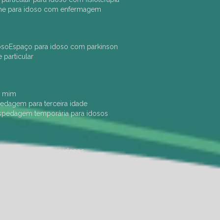
che para idoso com enfermagem
oso
espaço para idoso com parkinson
e particular
e mim
pedagem para terceira idade
ospedagem temporária para idosos
dade física
hotel de idosos
ulha
ilpi para idosos
instituição de idosos
 permanência de idosos