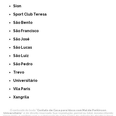
Sion
Sport Club Teresa
São Bento
São Francisco
São José
São Lucas
São Luiz
São Pedro
Trevo
Universitário
Vila Paris
Xangrila
O conteúdo do texto "
Contato de Casa para Idoso com Mal de Parkinson
Universitário
" é de direito reservado. Sua reprodução, parcial ou total, mesmo citando
nossos links, é proibida sem a autorização do autor. Crime de violação de direito autoral