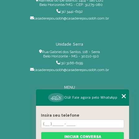
Alameda do Ipê Branco, 1414 - São Luiz
Belo Horizonte/MG - CEP: 31275-080
(31) 3441-6192
casaderepousobh@casaderepousobh.com.br
Unidade Serra
Rua Gabriel dos Santos, 118 - Serra
Belo Horizonte - MG - 30210-510
(31) 3166-6199
casaderepousobh@casaderepousobh.com.br
MENU
Home
Olá! Fale agora pelo WhatsApp
Institucional
Estrutura
Insira seu telefone
Serviços Especiais
Blog
Residência
INICIAR CONVERSA