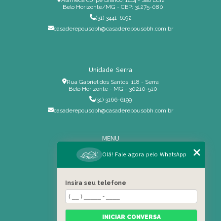
Belo Horizonte/MG - CEP: 31275-080
(31) 3441-6192
casaderepousobh@casaderepousobh.com.br
Unidade Serra
Rua Gabriel dos Santos, 118 - Serra
Belo Horizonte - MG - 30210-510
(31) 3166-6199
casaderepousobh@casaderepousobh.com.br
MENU
Home
Olá! Fale agora pelo WhatsApp
Institucional
Estrutura
Insira seu telefone
Serviços Especiais
Blog
Residência
INICIAR CONVERSA