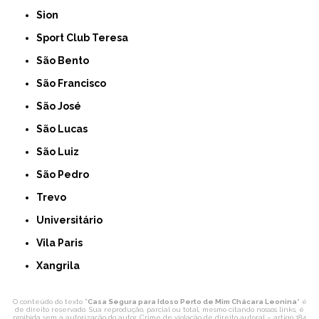
Sion
Sport Club Teresa
São Bento
São Francisco
São José
São Lucas
São Luiz
São Pedro
Trevo
Universitário
Vila Paris
Xangrila
O conteúdo do texto "
Casa Segura para Idoso Perto de Mim Chácara Leonina
" é
de direito reservado. Sua reprodução, parcial ou total, mesmo citando nossos links, é
proibida sem a autorização do autor. Crime de violação de direito autoral – artigo 184