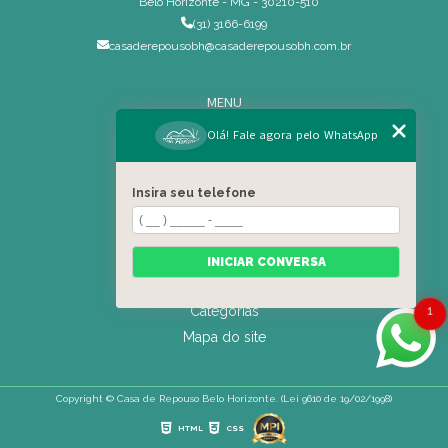
Belo Horizonte - MG - 30210-510
(31) 3166-6199
casaderepousobh@casaderepousobh.com.br
MENU
Home
Olá! Fale agora pelo WhatsApp
Institucional
Estrutura
Insira seu telefone
Serviços Especiais
Blog
Residência
INICIAR CONVERSA
Contato
Categorias
1
Mapa do site
Copyright © Casa de Repouso Belo Horizonte. (Lei 9610 de 19/02/1998)
HTML
CSS