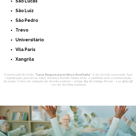
São Lucas
São Luiz
São Pedro
Trevo
Universitário
Vila Paris
Xangrila
O conteúdo do texto "
Casa Segura para Idoso Anchieta
" é de direito reservado. Sua
reprodução, parcial ou total, mesmo citando nossos links, é proibida sem a autorização
do autor. Crime de violação de direito autoral – artigo 184 do Código Penal –
Lei 9610/98
- Lei de direitos autorais
.