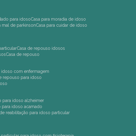
idado para idoso
casa para moradia de idoso
m mal de parkinson
casa para cuidar de idoso
articular
casa de repouso idosos
sos
casa de repouso
ara idoso com enfermagem
 de repouso para idoso
idoso
ção para idoso alzheimer
ão para idoso acamado
a de reabilitação para idoso particular
 particular para idoso com fisioterapia