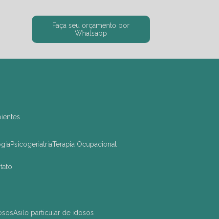
Faça seu orçamento por
Whatsapp
bientes
ogia
Psicogeriatria
Terapia Ocupacional
ntato
dosos
asilo particular de idosos