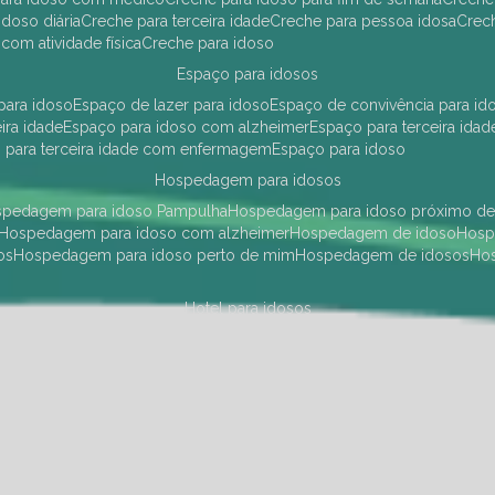
idoso diária
creche para terceira idade
creche para pessoa idosa
cre
 com atividade física
creche para idoso
espaço para idosos
 para idoso
espaço de lazer para idoso
espaço de convivência para id
eira idade
espaço para idoso com alzheimer
espaço para terceira idad
o para terceira idade com enfermagem
espaço para idoso
hospedagem para idosos
ospedagem para idoso Pampulha
hospedagem para idoso próximo d
hospedagem para idoso com alzheimer
hospedagem de idoso
hos
os
hospedagem para idoso perto de mim
hospedagem de idosos
h
hotel para idosos
 idoso Pampulha
hotel para idoso próximo
hotel para idoso com debili
a para terceira idade
hotel para terceira idade
hotel para idoso
instituições de longa permanência para idosos
Região Centro Sul
instituição de longa permanência para idosos Pamp
i asilo
instituição longa permanência para idosos
instituições de longa