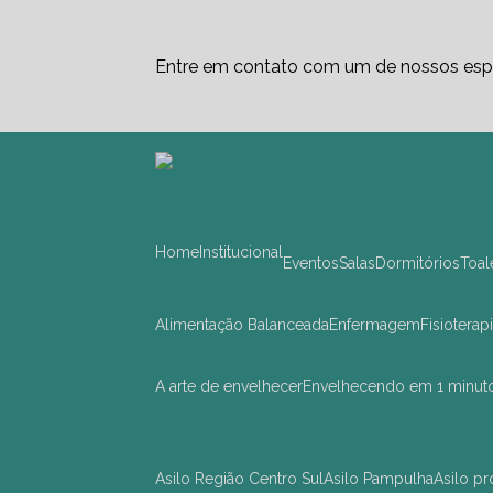
Entre em contato com um de nossos espe
Home
Institucional
Eventos
Salas
Dormitórios
Toa
Alimentação Balanceada
Enfermagem
Fisioterap
A arte de envelhecer
Envelhecendo em 1 minut
asilo Região Centro Sul
asilo Pampulha
asilo 