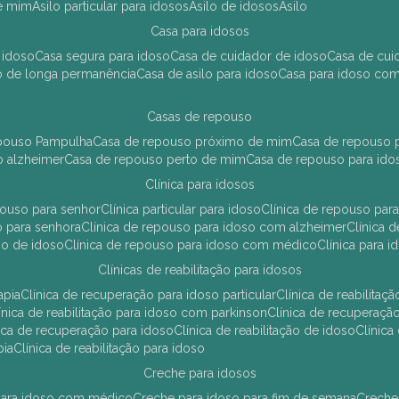
de mim
asilo particular para idosos
asilo de idosos
asilo
casa para idosos
 idoso
casa segura para idoso
casa de cuidador de idoso
casa de cu
so de longa permanência
casa de asilo para idoso
casa para idoso co
casas de repouso
epouso Pampulha
casa de repouso próximo de mim
casa de repouso p
o alzheimer
casa de repouso perto de mim
casa de repouso para ido
clínica para idosos
epouso para senhor
clínica particular para idoso
clínica de repouso p
so para senhora
clínica de repouso para idoso com alzheimer
clínica
uso de idoso
clínica de repouso para idoso com médico
clínica para 
clínicas de reabilitação para idosos
apia
clínica de recuperação para idoso particular
clínica de reabilita
clínica de reabilitação para idoso com parkinson
clínica de recuperaç
ínica de recuperação para idoso
clínica de reabilitação de idoso
clínic
pia
clínica de reabilitação para idoso
creche para idosos
r para idoso com médico
creche para idoso para fim de semana
creche