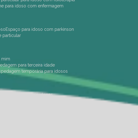
che para idoso com enfermagem
oso
espaço para idoso com parkinson
e particular
e mim
pedagem para terceira idade
ospedagem temporária para idosos
dade física
hotel de idosos
ulha
ilpi para idosos
instituição de idosos
 permanência de idosos