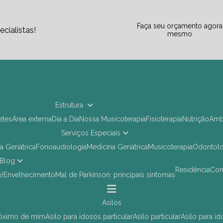
Faça seu orçamento agora
cialistas!
mesmo
Estrutura
letes
Área externa
Dia a Dia
Nossa Musicoterapia
Fisioterapia
Nutrição
Am
Serviços Especiais
ia Geriátrica
Fonoaudiologia
Medicina Geriátrica
Musicoterapia
Odontol
Blog
Residência
Co
o!
Envelhecimento
Mal de Parkinson: principais sintomas
asilos
próximo de mim
asilo para idosos particular
asilo particular
asilo para i