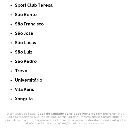
Sport Club Teresa
São Bento
São Francisco
São José
São Lucas
São Luiz
São Pedro
Trevo
Universitário
Vila Paris
Xangrila
O conteúdo do texto "
Casa de Cuidado para Idoso Perto de Mim Serrano
" é de
direito reservado. Sua reprodução, parcial ou total, mesmo citando nossos links, é
proibida sem a autorização do autor. Crime de violação de direito autoral – artigo 184
do Código Penal –
Lei 9610/98 - Lei de direitos autorais
.