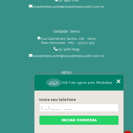
(31) 3441-6192
casaderepousobh@casaderepousobh.com.br
Unidade Serra
Rua Gabriel dos Santos, 118 - Serra
Belo Horizonte - MG - 30210-510
(31) 3166-6199
casaderepousobh@casaderepousobh.com.br
MENU
Home
Olá! Fale agora pelo WhatsApp
Institucional
Estrutura
Insira seu telefone
Serviços Especiais
Blog
Residência
INICIAR CONVERSA
Contato