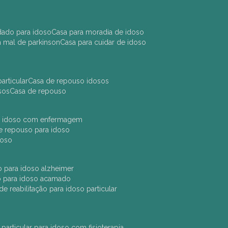
idado para idoso
casa para moradia de idoso
m mal de parkinson
casa para cuidar de idoso
articular
casa de repouso idosos
sos
casa de repouso
ara idoso com enfermagem
 de repouso para idoso
idoso
ção para idoso alzheimer
ão para idoso acamado
a de reabilitação para idoso particular
 particular para idoso com fisioterapia