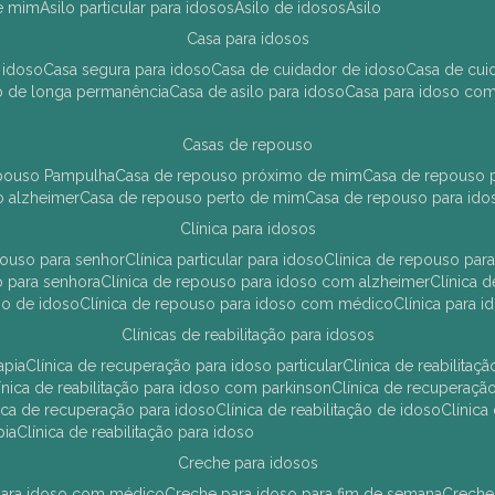
de mim
asilo particular para idosos
asilo de idosos
asilo
casa para idosos
 idoso
casa segura para idoso
casa de cuidador de idoso
casa de cu
so de longa permanência
casa de asilo para idoso
casa para idoso co
casas de repouso
epouso Pampulha
casa de repouso próximo de mim
casa de repouso p
o alzheimer
casa de repouso perto de mim
casa de repouso para ido
clínica para idosos
epouso para senhor
clínica particular para idoso
clínica de repouso p
so para senhora
clínica de repouso para idoso com alzheimer
clínica
uso de idoso
clínica de repouso para idoso com médico
clínica para 
clínicas de reabilitação para idosos
apia
clínica de recuperação para idoso particular
clínica de reabilita
clínica de reabilitação para idoso com parkinson
clínica de recuperaç
ínica de recuperação para idoso
clínica de reabilitação de idoso
clínic
pia
clínica de reabilitação para idoso
creche para idosos
r para idoso com médico
creche para idoso para fim de semana
creche