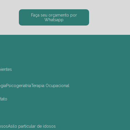
Faça seu orçamento por
Whatsapp
bientes
ogia
Psicogeriatria
Terapia Ocupacional
ntato
dosos
asilo particular de idosos