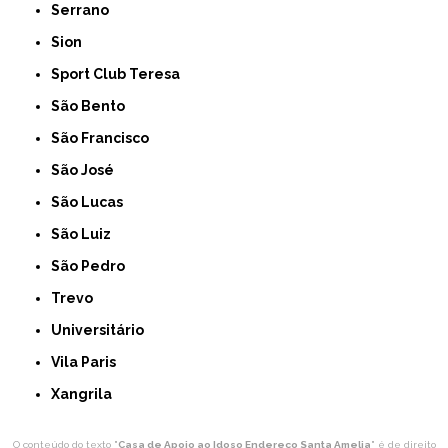
Serrano
Sion
Sport Club Teresa
São Bento
São Francisco
São José
São Lucas
São Luiz
São Pedro
Trevo
Universitário
Vila Paris
Xangrila
O conteúdo do texto "
Casa de Apoio ao Idoso Endereço Santa Amelia
" é de direito