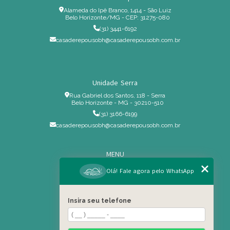
Alameda do Ipê Branco, 1414 - São Luiz
Belo Horizonte/MG - CEP: 31275-080
(31) 3441-6192
casaderepousobh@casaderepousobh.com.br
Unidade Serra
Rua Gabriel dos Santos, 118 - Serra
Belo Horizonte - MG - 30210-510
(31) 3166-6199
casaderepousobh@casaderepousobh.com.br
MENU
Home
Olá! Fale agora pelo WhatsApp
Institucional
Estrutura
Insira seu telefone
Serviços Especiais
Blog