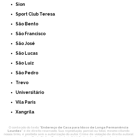
Sion
Sport Club Teresa
São Bento
São Francisco
São José
São Lucas
São Luiz
São Pedro
Trevo
Universitário
Vila Paris
Xangrila
O conteúdo do texto "
Endereço de Casa para Idoso de Longa Permanência
Lourdes
" é de direito reservado. Sua reprodução, parcial ou total, mesmo citando
nossos links, é proibida sem a autorização do autor. Crime de violação de direito autoral