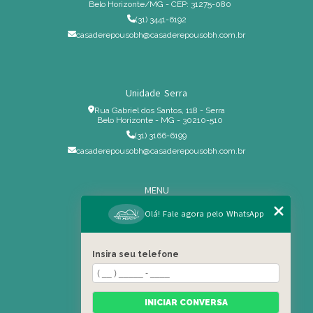
Belo Horizonte/MG - CEP: 31275-080
(31) 3441-6192
casaderepousobh@casaderepousobh.com.br
Unidade Serra
Rua Gabriel dos Santos, 118 - Serra
Belo Horizonte - MG - 30210-510
(31) 3166-6199
casaderepousobh@casaderepousobh.com.br
MENU
Home
Olá! Fale agora pelo WhatsApp
Institucional
Estrutura
Insira seu telefone
Serviços Especiais
Blog
Residência
INICIAR CONVERSA