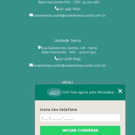
Belo Horizonte/MG - CEP: 31275-080
(31) 3441-6192
casaderepousobh@casaderepousobh.com.br
Unidade Serra
Rua Gabriel dos Santos, 118 - Serra
Belo Horizonte - MG - 30210-510
(31) 3166-6199
casaderepousobh@casaderepousobh.com.br
MENU
Home
Olá! Fale agora pelo WhatsApp
Institucional
Estrutura
Insira seu telefone
Serviços Especiais
Blog
Residência
INICIAR CONVERSA