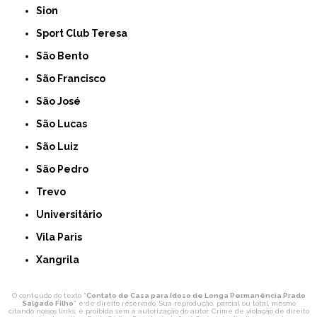
Sion
Sport Club Teresa
São Bento
São Francisco
São José
São Lucas
São Luiz
São Pedro
Trevo
Universitário
Vila Paris
Xangrila
O conteúdo do texto "
Contato de Casa para Idoso de Longa Permanência Prado
Salgado Filho
" é de direito reservado. Sua reprodução, parcial ou total, mesmo
citando nossos links, é proibida sem a autorização do autor. Crime de violação de direito