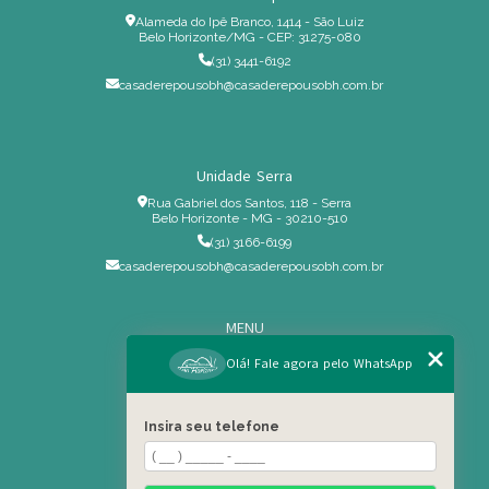
Alameda do Ipê Branco, 1414 - São Luiz
Belo Horizonte/MG - CEP: 31275-080
(31) 3441-6192
casaderepousobh@casaderepousobh.com.br
Unidade Serra
Rua Gabriel dos Santos, 118 - Serra
Belo Horizonte - MG - 30210-510
(31) 3166-6199
casaderepousobh@casaderepousobh.com.br
MENU
Home
Olá! Fale agora pelo WhatsApp
Institucional
Estrutura
Insira seu telefone
Serviços Especiais
Blog