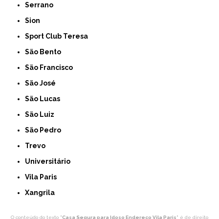
Serrano
Sion
Sport Club Teresa
São Bento
São Francisco
São José
São Lucas
São Luiz
São Pedro
Trevo
Universitário
Vila Paris
Xangrila
O conteúdo do texto "
Casa Segura para Idoso Endereço Vila Paris
" é de direito