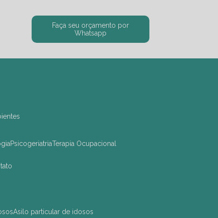
Faça seu orçamento por
Whatsapp
bientes
ogia
Psicogeriatria
Terapia Ocupacional
ntato
dosos
asilo particular de idosos