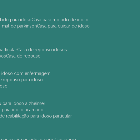
idado para idoso
casa para moradia de idoso
m mal de parkinson
casa para cuidar de idoso
articular
casa de repouso idosos
sos
casa de repouso
ara idoso com enfermagem
 de repouso para idoso
idoso
ção para idoso alzheimer
ão para idoso acamado
a de reabilitação para idoso particular
 particular para idoso com fisioterapia