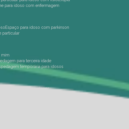
che para idoso com enfermagem
oso
espaço para idoso com parkinson
e particular
e mim
pedagem para terceira idade
ospedagem temporária para idosos
dade física
hotel de idosos
ulha
ilpi para idosos
instituição de idosos
 permanência de idosos