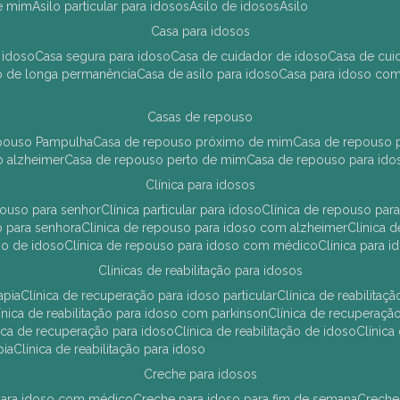
de mim
asilo particular para idosos
asilo de idosos
asilo
casa para idosos
 idoso
casa segura para idoso
casa de cuidador de idoso
casa de cu
so de longa permanência
casa de asilo para idoso
casa para idoso co
casas de repouso
epouso Pampulha
casa de repouso próximo de mim
casa de repouso p
o alzheimer
casa de repouso perto de mim
casa de repouso para ido
clínica para idosos
epouso para senhor
clínica particular para idoso
clínica de repouso p
so para senhora
clínica de repouso para idoso com alzheimer
clínica
uso de idoso
clínica de repouso para idoso com médico
clínica para 
clínicas de reabilitação para idosos
apia
clínica de recuperação para idoso particular
clínica de reabilita
clínica de reabilitação para idoso com parkinson
clínica de recuperaç
ínica de recuperação para idoso
clínica de reabilitação de idoso
clínic
pia
clínica de reabilitação para idoso
creche para idosos
r para idoso com médico
creche para idoso para fim de semana
creche