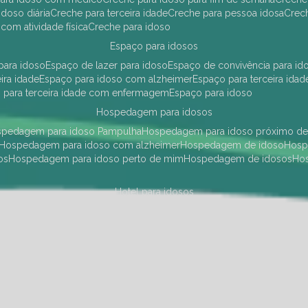
idoso diária
creche para terceira idade
creche para pessoa idosa
cre
 com atividade física
creche para idoso
espaço para idosos
 para idoso
espaço de lazer para idoso
espaço de convivência para id
eira idade
espaço para idoso com alzheimer
espaço para terceira idad
o para terceira idade com enfermagem
espaço para idoso
hospedagem para idosos
ospedagem para idoso Pampulha
hospedagem para idoso próximo d
hospedagem para idoso com alzheimer
hospedagem de idoso
hos
os
hospedagem para idoso perto de mim
hospedagem de idosos
h
hotel para idosos
 idoso Pampulha
hotel para idoso próximo
hotel para idoso com debili
a para terceira idade
hotel para terceira idade
hotel para idoso
instituições de longa permanência para idosos
Região Centro Sul
instituição de longa permanência para idosos Pamp
i asilo
instituição longa permanência para idosos
instituições de longa