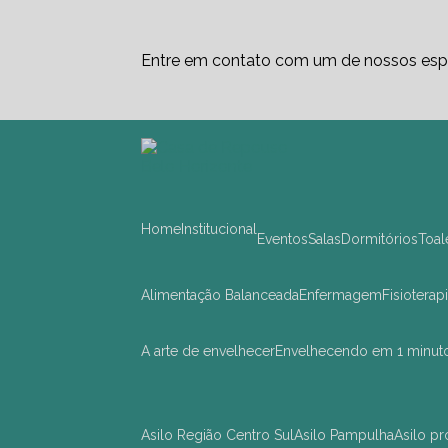
Entre em contato com um de nossos espe
Home
Institucional
Eventos
Salas
Dormitórios
Toa
Alimentação Balanceada
Enfermagem
Fisioterap
A arte de envelhecer
Envelhecendo em 1 minut
asilo Região Centro Sul
asilo Pampulha
asilo 