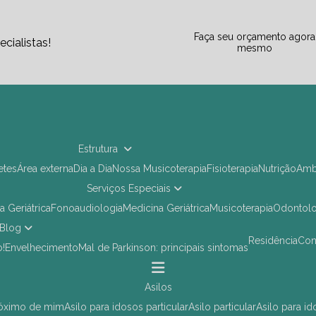
Faça seu orçamento agora
cialistas!
mesmo
Estrutura
letes
Área externa
Dia a Dia
Nossa Musicoterapia
Fisioterapia
Nutrição
Am
Serviços Especiais
ia Geriátrica
Fonoaudiologia
Medicina Geriátrica
Musicoterapia
Odontol
Blog
Residência
Co
o!
Envelhecimento
Mal de Parkinson: principais sintomas
asilos
próximo de mim
asilo para idosos particular
asilo particular
asilo para i