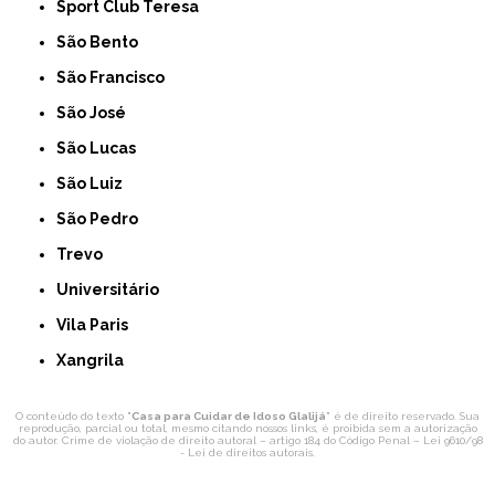
Sport Club Teresa
São Bento
São Francisco
São José
São Lucas
São Luiz
São Pedro
Trevo
Universitário
Vila Paris
Xangrila
O conteúdo do texto "
Casa para Cuidar de Idoso Glalijá
" é de direito reservado. Sua
reprodução, parcial ou total, mesmo citando nossos links, é proibida sem a autorização
do autor. Crime de violação de direito autoral – artigo 184 do Código Penal –
Lei 9610/98
- Lei de direitos autorais
.