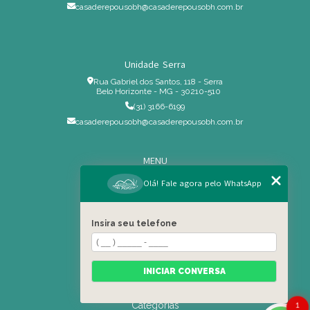
casaderepousobh@casaderepousobh.com.br
Unidade Serra
Rua Gabriel dos Santos, 118 - Serra
Belo Horizonte - MG - 30210-510
(31) 3166-6199
casaderepousobh@casaderepousobh.com.br
MENU
Home
Olá! Fale agora pelo WhatsApp
Institucional
Estrutura
Insira seu telefone
Serviços Especiais
Blog
Residência
INICIAR CONVERSA
Contato
Categorias
1